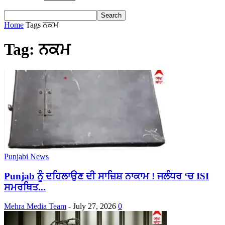
Home
Tags
ਨਕਮ
Tag: ਨਕਮ
Punjabi News
Punjab ਨੂੰ ਦਹਿਲਾਉਣ ਦੀ ਸਾਜ਼ਿਸ਼ ਨਾਕਾਮ ! ਜਲੰਧਰ ‘ਚ ISI
ਸਮਰਥਿਤ...
Mehra Media Team
-
July 27, 2026
0