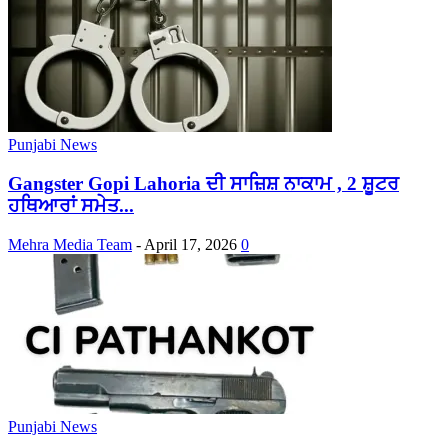
Punjabi News
Gangster Gopi Lahoria ਦੀ ਸਾਜ਼ਿਸ਼ ਨਾਕਾਮ , 2 ਸ਼ੂਟਰ
ਹਥਿਆਰਾਂ ਸਮੇਤ...
Mehra Media Team
-
April 17, 2026
0
Punjabi News