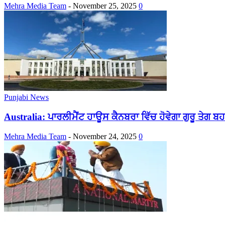
Mehra Media Team
-
November 25, 2025
0
Punjabi News
Australia: ਪਾਰਲੀਮੈਂਟ ਹਾਊਸ ਕੈਨਬਰਾ ਵਿੱਚ ਹੋਵੇਗਾ ਗੁਰੂ ਤੇਗ ਬਹ
Mehra Media Team
-
November 24, 2025
0