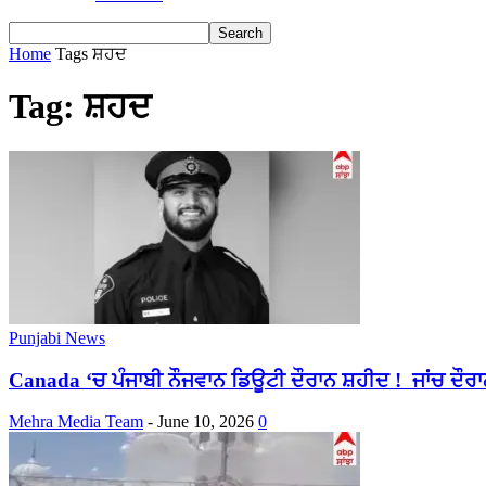
Home
Tags
ਸ਼ਹਦ
Tag: ਸ਼ਹਦ
Punjabi News
Canada ‘ਚ ਪੰਜਾਬੀ ਨੌਜਵਾਨ ਡਿਊਟੀ ਦੌਰਾਨ ਸ਼ਹੀਦ ! ਜਾਂਚ ਦੌਰਾਨ
Mehra Media Team
-
June 10, 2026
0