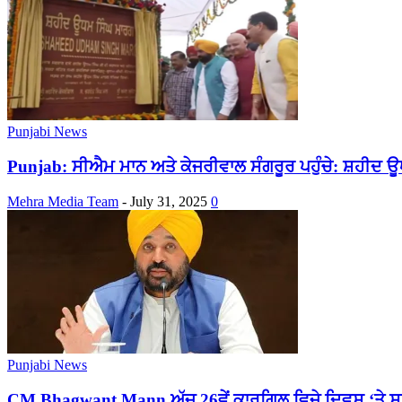
Punjabi News
Punjab: ਸੀਐਮ ਮਾਨ ਅਤੇ ਕੇਜਰੀਵਾਲ ਸੰਗਰੂਰ ਪਹੁੰਚੇ: ਸ਼ਹੀਦ ਊਧ
Mehra Media Team
-
July 31, 2025
0
Punjabi News
CM Bhagwant Mann ਅੱਜ 26ਵੇਂ ਕਾਰਗਿਲ ਵਿਜੇ ਦਿਵਸ ‘ਤੇ ਸ਼ਹੀਦ