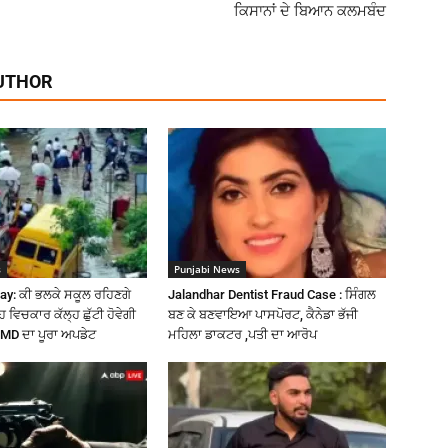
ਕਿਸਾਨਾਂ ਦੇ ਬਿਆਨ ਕਲਮਬੰਦ
UTHOR
s
Punjabi News
ay: ਕੀ ਭਲਕੇ ਸਕੂਲ ਰਹਿਣਗੇ
Jalandhar Dentist Fraud Case : ਸਿੰਗਲ
ਹ ਵਿਚਕਾਰ ਕੱਲ੍ਹ ਛੁੱਟੀ ਹੋਵੇਗੀ
ਬਣ ਕੇ ਬਣਵਾਇਆ ਪਾਸਪੋਰਟ, ਕੈਨੇਡਾ ਭੱਜੀ
ੋ IMD ਦਾ ਪੂਰਾ ਅਪਡੇਟ
ਮਹਿਲਾ ਡਾਕਟਰ ,ਪਤੀ ਦਾ ਆਰੋਪ