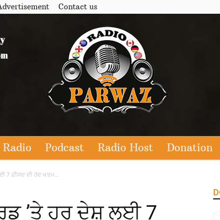
Advertisement
Contact us
 Radio
Podcast
Radio Host
Donation
ਈ 7 ਫ਼ੀਸਦ ਦੀ ਹੱਦ ਖਤਮ...
D
ਡ ’ਤੇ ਹਰ ਦੇਸ਼ ਲਈ 7