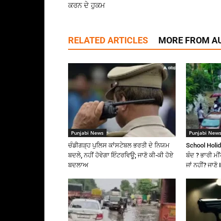
ਕਰਨ ਦੇ ਹੁਕਮ
RELATED ARTICLES
MORE FROM A
Punjabi News
Punjabi New
ਚੰਡੀਗੜ੍ਹ ਪੁਲਿਸ ਕਾਂਸਟੇਬਲ ਭਰਤੀ ਦੇ ਨਿਯਮ
School Holid
ਬਦਲੇ, ਨਹੀਂ ਹੋਵੇਗਾ ਇੰਟਰਵਿਊ; ਜਾਣੋ ਕੀ-ਕੀ ਹੋਏ
ਬੰਦ ? ਭਾਰੀ ਮੀਂ
ਬਦਲਾਅ
ਜਾਂ ਨਹੀਂ? ਜਾਣ