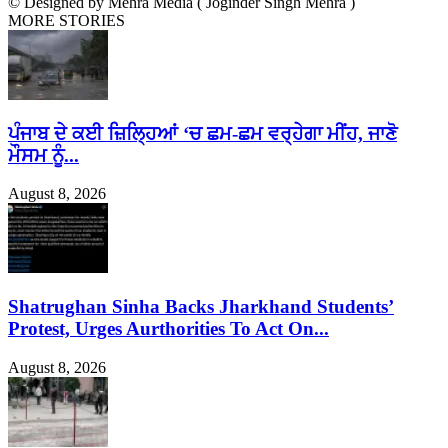
© Designed by Mehra Media ( Joginder Singh Mehra )
MORE STORIES
ਪੰਜਾਬ ਦੇ ਕਈ ਜ਼ਿਲ੍ਹਿਆਂ ‘ਚ ਛਮ-ਛਮ ਵਰ੍ਹੇਗਾ ਮੀਂਹ, ਜਾਣੋ
ਮੌਸਮ ਨੂੰ...
August 8, 2026
Shatrughan Sinha Backs Jharkhand Students’
Protest, Urges Aurthorities To Act On...
August 8, 2026