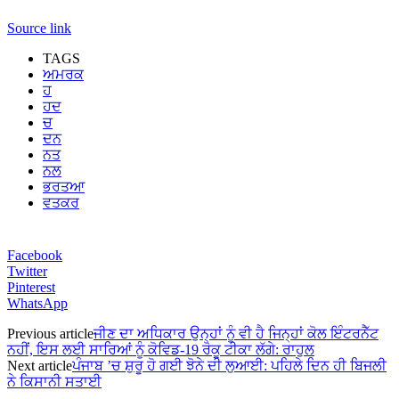
Source link
TAGS
ਅਮਰਕ
ਹ
ਹਦ
ਚ
ਦਨ
ਨਤ
ਨਲ
ਭਰਤਆ
ਵਤਕਰ
Facebook
Twitter
Pinterest
WhatsApp
Previous article
ਜੀਣ ਦਾ ਅਧਿਕਾਰ ਉਨ੍ਹਾਂ ਨੂੰ ਵੀ ਹੈ ਜਿਨ੍ਹਾਂ ਕੋਲ ਇੰਟਰਨੈੱਟ
ਨਹੀਂ, ਇਸ ਲਈ ਸਾਰਿਆਂ ਨੂੰ ਕੋਵਿਡ-19 ਰੋਕੂ ਟੀਕਾ ਲੱਗੇ: ਰਾਹੁਲ
Next article
ਪੰਜਾਬ ’ਚ ਸ਼ੁਰੂ ਹੋ ਗਈ ਝੋਨੇ ਦੀ ਲੁਆਈ: ਪਹਿਲੇ ਦਿਨ ਹੀ ਬਿਜਲੀ
ਨੇ ਕਿਸਾਨੀ ਸਤਾਈ