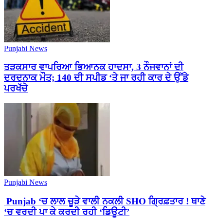
Punjabi News
ਤੜਕਸਾਰ ਵਾਪਰਿਆ ਭਿਆਨਕ ਹਾਦਸਾ, 3 ਨੌਜਵਾਨਾਂ ਦੀ
ਦਰਦਨਾਕ ਮੌਤ; 140 ਦੀ ਸਪੀਡ ‘ਤੇ ਜਾ ਰਹੀ ਕਾਰ ਦੇ ਉੱਡੇ
ਪਰਖੱਚੇ
Punjabi News
Punjab ‘ਚ ਲਾਲ ਚੂੜੇ ਵਾਲੀ ਨਕਲੀ SHO ਗ੍ਰਿਫ਼ਤਾਰ ! ਥਾਣੇ
‘ਚ ਵਰਦੀ ਪਾ ਕੇ ਕਰਦੀ ਰਹੀ ‘ਡਿਊਟੀ’