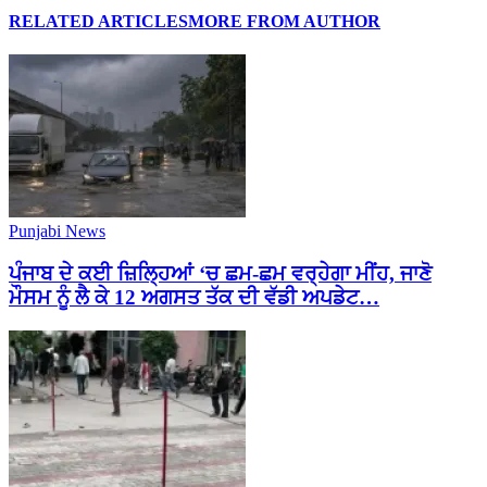
RELATED ARTICLES
MORE FROM AUTHOR
Punjabi News
ਪੰਜਾਬ ਦੇ ਕਈ ਜ਼ਿਲ੍ਹਿਆਂ ‘ਚ ਛਮ-ਛਮ ਵਰ੍ਹੇਗਾ ਮੀਂਹ, ਜਾਣੋ
ਮੌਸਮ ਨੂੰ ਲੈ ਕੇ 12 ਅਗਸਤ ਤੱਕ ਦੀ ਵੱਡੀ ਅਪਡੇਟ…