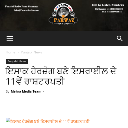
Home
Punjabi News
Punjabi News
ਇਸਾਕ ਹੇਰਜ਼ੋਗ ਬਣੇ ਇਸਰਾਈਲ ਦੇ
11ਵੇਂ ਰਾਸ਼ਟਰਪਤੀ
By
Mehra Media Team
-