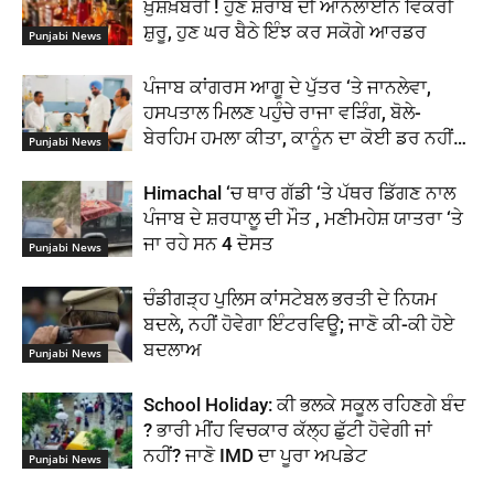
ਖ਼ੁਸ਼ਖ਼ਬਰੀ ! ਹੁਣ ਸ਼ਰਾਬ ਦੀ ਆਨਲਾਈਨ ਵਿਕਰੀ
ਸ਼ੁਰੂ, ਹੁਣ ਘਰ ਬੈਠੇ ਇੰਝ ਕਰ ਸਕੋਗੇ ਆਰਡਰ
Punjabi News
ਪੰਜਾਬ ਕਾਂਗਰਸ ਆਗੂ ਦੇ ਪੁੱਤਰ ‘ਤੇ ਜਾਨਲੇਵਾ,
ਹਸਪਤਾਲ ਮਿਲਣ ਪਹੁੰਚੇ ਰਾਜਾ ਵੜਿੰਗ, ਬੋਲੇ-
ਬੇਰਹਿਮ ਹਮਲਾ ਕੀਤਾ, ਕਾਨੂੰਨ ਦਾ ਕੋਈ ਡਰ ਨਹੀਂ…
Punjabi News
Himachal ‘ਚ ਥਾਰ ਗੱਡੀ ‘ਤੇ ਪੱਥਰ ਡਿੱਗਣ ਨਾਲ
ਪੰਜਾਬ ਦੇ ਸ਼ਰਧਾਲੂ ਦੀ ਮੌਤ , ਮਣੀਮਹੇਸ਼ ਯਾਤਰਾ ‘ਤੇ
ਜਾ ਰਹੇ ਸਨ 4 ਦੋਸਤ
Punjabi News
ਚੰਡੀਗੜ੍ਹ ਪੁਲਿਸ ਕਾਂਸਟੇਬਲ ਭਰਤੀ ਦੇ ਨਿਯਮ
ਬਦਲੇ, ਨਹੀਂ ਹੋਵੇਗਾ ਇੰਟਰਵਿਊ; ਜਾਣੋ ਕੀ-ਕੀ ਹੋਏ
ਬਦਲਾਅ
Punjabi News
School Holiday: ਕੀ ਭਲਕੇ ਸਕੂਲ ਰਹਿਣਗੇ ਬੰਦ
? ਭਾਰੀ ਮੀਂਹ ਵਿਚਕਾਰ ਕੱਲ੍ਹ ਛੁੱਟੀ ਹੋਵੇਗੀ ਜਾਂ
ਨਹੀਂ? ਜਾਣੋ IMD ਦਾ ਪੂਰਾ ਅਪਡੇਟ
Punjabi News