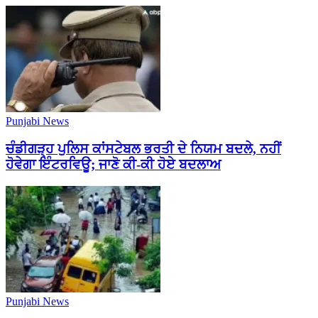
Punjabi News
ਚੰਡੀਗੜ੍ਹ ਪੁਲਿਸ ਕਾਂਸਟੇਬਲ ਭਰਤੀ ਦੇ ਨਿਯਮ ਬਦਲੇ, ਨਹੀਂ
ਹੋਵੇਗਾ ਇੰਟਰਵਿਊ; ਜਾਣੋ ਕੀ-ਕੀ ਹੋਏ ਬਦਲਾਅ
Punjabi News