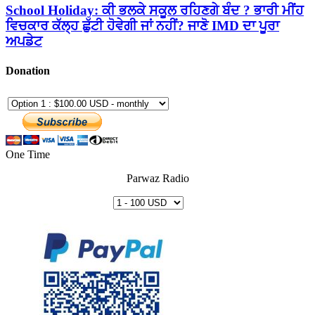
School Holiday: ਕੀ ਭਲਕੇ ਸਕੂਲ ਰਹਿਣਗੇ ਬੰਦ ? ਭਾਰੀ ਮੀਂਹ
ਵਿਚਕਾਰ ਕੱਲ੍ਹ ਛੁੱਟੀ ਹੋਵੇਗੀ ਜਾਂ ਨਹੀਂ? ਜਾਣੋ IMD ਦਾ ਪੂਰਾ
ਅਪਡੇਟ
Donation
One Time
Parwaz Radio