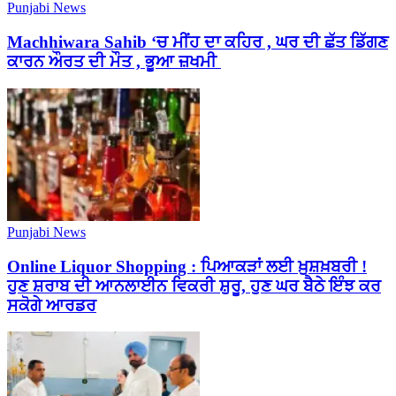
Punjabi News
Machhiwara Sahib ‘ਚ ਮੀਂਹ ਦਾ ਕਹਿਰ , ਘਰ ਦੀ ਛੱਤ ਡਿੱਗਣ
ਕਾਰਨ ਔਰਤ ਦੀ ਮੌਤ , ਭੂਆ ਜ਼ਖਮੀ
Punjabi News
Online Liquor Shopping : ਪਿਆਕੜਾਂ ਲਈ ਖ਼ੁਸ਼ਖ਼ਬਰੀ !
ਹੁਣ ਸ਼ਰਾਬ ਦੀ ਆਨਲਾਈਨ ਵਿਕਰੀ ਸ਼ੁਰੂ, ਹੁਣ ਘਰ ਬੈਠੇ ਇੰਝ ਕਰ
ਸਕੋਗੇ ਆਰਡਰ