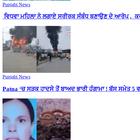
Punjabi News
ਵਿਧਵਾ ਮਹਿਲਾ ਨੇ ਲਗਾਏ ਸਰੀਰਕ ਸੰਬੰਧ ਬਣਾਉਣ ਦੇ ਆਰੋਪ , ਕਰ
Punjabi News
Patna ‘ਚ ਸੜਕ ਹਾਦਸੇ ਤੋਂ ਬਾਅਦ ਭਾਰੀ ਹੰਗਾਮਾ ! ਬੱਸ ਸਮੇਤ 5 ਵਾ