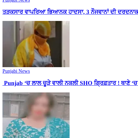
ਤੜਕਸਾਰ ਵਾਪਰਿਆ ਭਿਆਨਕ ਹਾਦਸਾ, 3 ਨੌਜਵਾਨਾਂ ਦੀ ਦਰਦਨਾਕ ਮੌਤ
Punjabi News
Punjab ‘ਚ ਲਾਲ ਚੂੜੇ ਵਾਲੀ ਨਕਲੀ SHO ਗ੍ਰਿਫ਼ਤਾਰ ! ਥਾਣੇ ‘