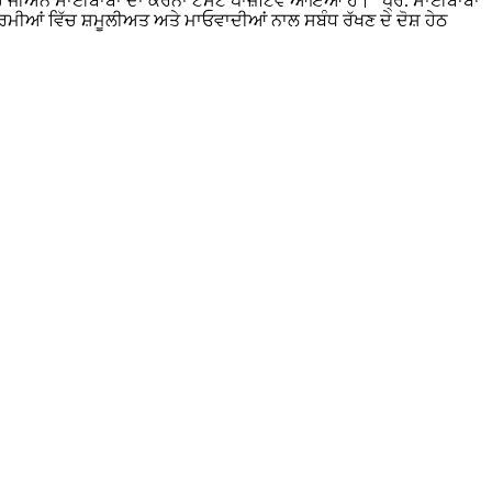
ਹ ਜੀਐੱਨ ਸਾਈਬਾਬਾ ਦਾ ਕਰੋਨਾ ਟੈਸਟ ਪਾਜ਼ੇਟਿਵ ਆਇਆ ਹੈ।” ਪ੍ਰੋ. ਸਾਈਬਾਬਾ
ਰਮੀਆਂ ਵਿੱਚ ਸ਼ਮੂਲੀਅਤ ਅਤੇ ਮਾਓਵਾਦੀਆਂ ਨਾਲ ਸਬੰਧ ਰੱਖਣ ਦੇ ਦੋਸ਼ ਹੇਠ