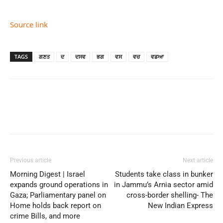
Source link
TAGS
ਗਣਤ
ਦ
ਦਸਵ
ਭਗ
ਵਸ
ਵਚ
ਵਡਆ
Previous article
Next article
Morning Digest | Israel
Students take class in bunker
expands ground operations in
in Jammu’s Arnia sector amid
Gaza; Parliamentary panel on
cross-border shelling- The
Home holds back report on
New Indian Express
crime Bills, and more