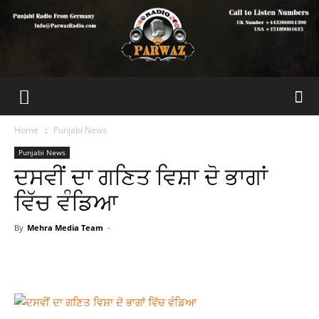
Home
Punjabi News
Punjabi News
ਦਸਵੀਂ ਦਾ ਗਣਿਤ ਵਿਸ਼ਾ ਦੋ ਭਾਗਾਂ
ਵਿੱਚ ਵੰਡਿਆ
By
Mehra Media Team
-