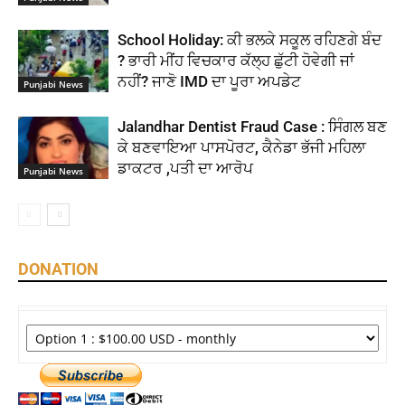
School Holiday: ਕੀ ਭਲਕੇ ਸਕੂਲ ਰਹਿਣਗੇ ਬੰਦ
? ਭਾਰੀ ਮੀਂਹ ਵਿਚਕਾਰ ਕੱਲ੍ਹ ਛੁੱਟੀ ਹੋਵੇਗੀ ਜਾਂ
ਨਹੀਂ? ਜਾਣੋ IMD ਦਾ ਪੂਰਾ ਅਪਡੇਟ
Punjabi News
Jalandhar Dentist Fraud Case : ਸਿੰਗਲ ਬਣ
ਕੇ ਬਣਵਾਇਆ ਪਾਸਪੋਰਟ, ਕੈਨੇਡਾ ਭੱਜੀ ਮਹਿਲਾ
ਡਾਕਟਰ ,ਪਤੀ ਦਾ ਆਰੋਪ
Punjabi News
DONATION