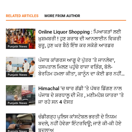
RELATED ARTICLES
MORE FROM AUTHOR
Online Liquor Shopping : ਪਿਆਕੜਾਂ ਲਈ
ਖ਼ੁਸ਼ਖ਼ਬਰੀ ! ਹੁਣ ਸ਼ਰਾਬ ਦੀ ਆਨਲਾਈਨ ਵਿਕਰੀ
ਸ਼ੁਰੂ, ਹੁਣ ਘਰ ਬੈਠੇ ਇੰਝ ਕਰ ਸਕੋਗੇ ਆਰਡਰ
Punjabi News
ਪੰਜਾਬ ਕਾਂਗਰਸ ਆਗੂ ਦੇ ਪੁੱਤਰ ‘ਤੇ ਜਾਨਲੇਵਾ,
ਹਸਪਤਾਲ ਮਿਲਣ ਪਹੁੰਚੇ ਰਾਜਾ ਵੜਿੰਗ, ਬੋਲੇ-
ਬੇਰਹਿਮ ਹਮਲਾ ਕੀਤਾ, ਕਾਨੂੰਨ ਦਾ ਕੋਈ ਡਰ ਨਹੀਂ…
Punjabi News
Himachal ‘ਚ ਥਾਰ ਗੱਡੀ ‘ਤੇ ਪੱਥਰ ਡਿੱਗਣ ਨਾਲ
ਪੰਜਾਬ ਦੇ ਸ਼ਰਧਾਲੂ ਦੀ ਮੌਤ , ਮਣੀਮਹੇਸ਼ ਯਾਤਰਾ ‘ਤੇ
ਜਾ ਰਹੇ ਸਨ 4 ਦੋਸਤ
Punjabi News
ਚੰਡੀਗੜ੍ਹ ਪੁਲਿਸ ਕਾਂਸਟੇਬਲ ਭਰਤੀ ਦੇ ਨਿਯਮ
ਬਦਲੇ, ਨਹੀਂ ਹੋਵੇਗਾ ਇੰਟਰਵਿਊ; ਜਾਣੋ ਕੀ-ਕੀ ਹੋਏ
ਬਦਲਾਅ
Punjabi News