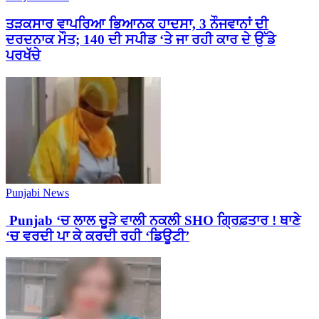
ਤੜਕਸਾਰ ਵਾਪਰਿਆ ਭਿਆਨਕ ਹਾਦਸਾ, 3 ਨੌਜਵਾਨਾਂ ਦੀ
ਦਰਦਨਾਕ ਮੌਤ; 140 ਦੀ ਸਪੀਡ ‘ਤੇ ਜਾ ਰਹੀ ਕਾਰ ਦੇ ਉੱਡੇ
ਪਰਖੱਚੇ
Punjabi News
Punjab ‘ਚ ਲਾਲ ਚੂੜੇ ਵਾਲੀ ਨਕਲੀ SHO ਗ੍ਰਿਫ਼ਤਾਰ ! ਥਾਣੇ
‘ਚ ਵਰਦੀ ਪਾ ਕੇ ਕਰਦੀ ਰਹੀ ‘ਡਿਊਟੀ’