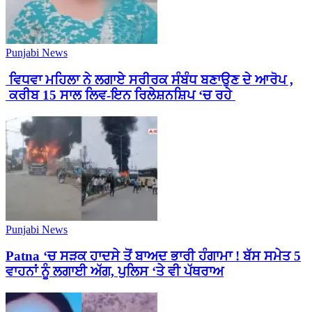
Punjabi News
ਵਿਧਵਾ ਮਹਿਲਾ ਨੇ ਲਗਾਏ ਸਰੀਰਕ ਸੰਬੰਧ ਬਣਾਉਣ ਦੇ ਆਰੋਪ ,
ਕਰੀਬ 15 ਸਾਲ ਲਿਵ-ਇਨ ਰਿਲੇਸ਼ਨਸ਼ਿਪ ‘ਚ ਰਹੇ
Punjabi News
Patna ‘ਚ ਸੜਕ ਹਾਦਸੇ ਤੋਂ ਬਾਅਦ ਭਾਰੀ ਹੰਗਾਮਾ ! ਬੱਸ ਸਮੇਤ 5
ਵਾਹਨਾਂ ਨੂੰ ਲਗਾਈ ਅੱਗ, ਪੁਲਿਸ ‘ਤੇ ਵੀ ਪੱਥਰਾਅ