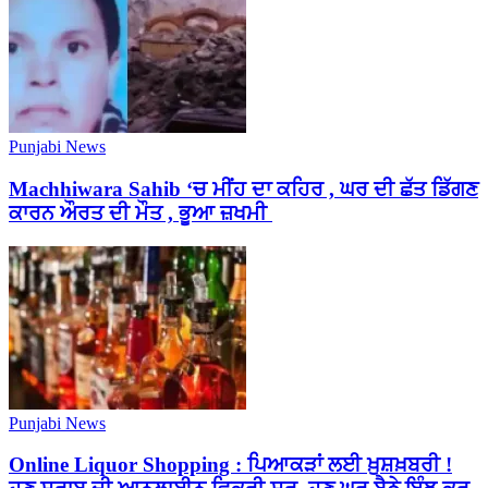
Punjabi News
Machhiwara Sahib ‘ਚ ਮੀਂਹ ਦਾ ਕਹਿਰ , ਘਰ ਦੀ ਛੱਤ ਡਿੱਗਣ
ਕਾਰਨ ਔਰਤ ਦੀ ਮੌਤ , ਭੂਆ ਜ਼ਖਮੀ
Punjabi News
Online Liquor Shopping : ਪਿਆਕੜਾਂ ਲਈ ਖ਼ੁਸ਼ਖ਼ਬਰੀ !