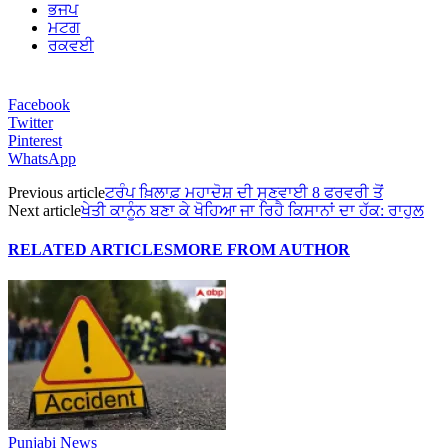
ਭਜਪ
ਮਟਗ
ਰਕਵਈ
Facebook
Twitter
Pinterest
WhatsApp
Previous article
ਟਰੰਪ ਖ਼ਿਲਾਫ਼ ਮਹਾਦੋਸ਼ ਦੀ ਸੁਣਵਾਈ 8 ਫਰਵਰੀ ਤੋਂ
Next article
ਖੇਤੀ ਕਾਨੂੰਨ ਬਣਾ ਕੇ ਖੋਹਿਆ ਜਾ ਰਿਹੈ ਕਿਸਾਨਾਂ ਦਾ ਹੱਕ: ਰਾਹੁਲ
RELATED ARTICLES
MORE FROM AUTHOR
Punjabi News