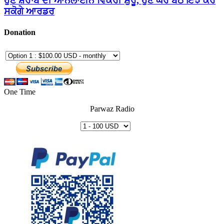
ਹੁਣ ਸ਼ਰਾਬ ਦੀ ਆਨਲਾਈਨ ਵਿਕਰੀ ਸ਼ੁਰੂ, ਹੁਣ ਘਰ ਬੈਠੇ ਇੰਝ ਕਰ
ਸਕੋਗੇ ਆਰਡਰ
Donation
One Time
Parwaz Radio