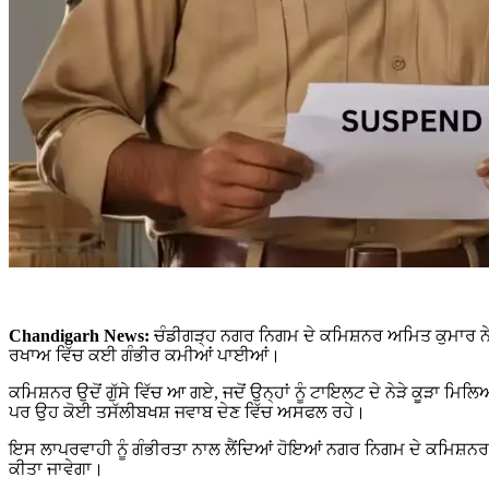
Chandigarh News:
ਚੰਡੀਗੜ੍ਹ ਨਗਰ ਨਿਗਮ ਦੇ ਕਮਿਸ਼ਨਰ ਅਮਿਤ ਕੁਮਾਰ ਨੇ ਬ
ਰਖਾਅ ਵਿੱਚ ਕਈ ਗੰਭੀਰ ਕਮੀਆਂ ਪਾਈਆਂ।
ਕਮਿਸ਼ਨਰ ਉਦੋਂ ਗੁੱਸੇ ਵਿੱਚ ਆ ਗਏ, ਜਦੋਂ ਉਨ੍ਹਾਂ ਨੂੰ ਟਾਇਲਟ ਦੇ ਨੇੜੇ ਕੂੜਾ
ਪਰ ਉਹ ਕੋਈ ਤਸੱਲੀਬਖਸ਼ ਜਵਾਬ ਦੇਣ ਵਿੱਚ ਅਸਫਲ ਰਹੇ।
ਇਸ ਲਾਪਰਵਾਹੀ ਨੂੰ ਗੰਭੀਰਤਾ ਨਾਲ ਲੈਂਦਿਆਂ ਹੋਇਆਂ ਨਗਰ ਨਿਗਮ ਦੇ ਕਮਿਸ਼ਨਰ 
ਕੀਤਾ ਜਾਵੇਗਾ।