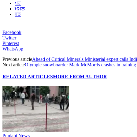
ਪਰ
ਮਮਲ
ਵਡ
Facebook
Twitter
Pinterest
WhatsApp
Previous article
Ahead of Critical Minerals Ministerial expert calls Ind
Next article
Olympic snowboarder Mark McMorris crashes in training
RELATED ARTICLES
MORE FROM AUTHOR
Punjabi News