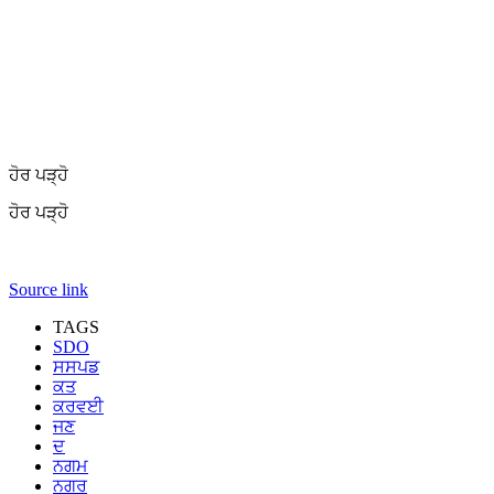
ਹੋਰ ਪੜ੍ਹੋ
ਹੋਰ ਪੜ੍ਹੋ
Source link
TAGS
SDO
ਸਸਪਡ
ਕਤ
ਕਰਵਈ
ਜਣ
ਦ
ਨਗਮ
ਨਗਰ