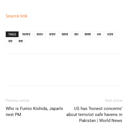
Source link
TAGS
ਸਮਝਤ
ਕਦਮ
ਕਰਨ
ਚਕਣ
ਚਮ
ਬਜਲ
ਮਖ
ਮਤਰ
ਰਦ
ਵਲ
Previous article
Next article
Who is Fumio Kishida, Japan’s
US has ‘honest concerns’
next PM
about terrorist safe havens in
Pakistan | World News