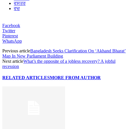
ਵਸਤਰ
ਵਚ
Facebook
Twitter
Pinterest
WhatsApp
Previous article
Bangladesh Seeks Clarification On ‘Akhand Bharat’
Map In New Parliament Building
Next article
What’s the opposite of a jobless recovery? A jobful
recession
RELATED ARTICLES
MORE FROM AUTHOR