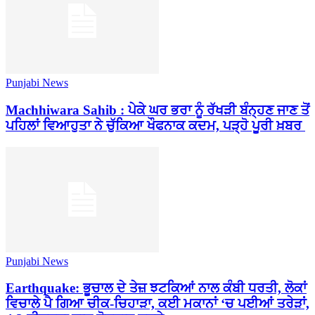
Punjabi News
Machhiwara Sahib : ਪੇਕੇ ਘਰ ਭਰਾ ਨੂੰ ਰੱਖੜੀ ਬੰਨ੍ਹਣ ਜਾਣ ਤੋਂ
ਪਹਿਲਾਂ ਵਿਆਹੁਤਾ ਨੇ ਚੁੱਕਿਆ ਖੌਫਨਾਕ ਕਦਮ, ਪੜ੍ਹੋ ਪੂਰੀ ਖ਼ਬਰ
Punjabi News
Earthquake: ਭੂਚਾਲ ਦੇ ਤੇਜ਼ ਝਟਕਿਆਂ ਨਾਲ ਕੰਬੀ ਧਰਤੀ, ਲੋਕਾਂ
ਵਿਚਾਲੇ ਪੈ ਗਿਆ ਚੀਕ-ਚਿਹਾੜਾ, ਕਈ ਮਕਾਨਾਂ ‘ਚ ਪਈਆਂ ਤਰੇੜਾਂ,