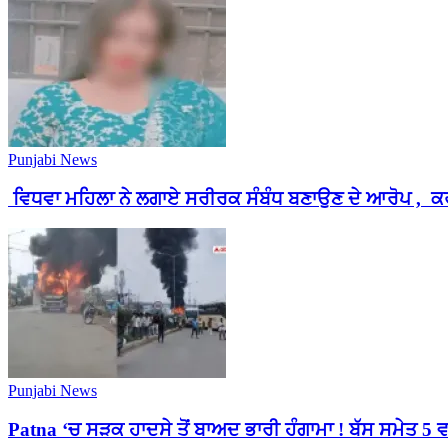
Punjabi News
ਵਿਧਵਾ ਮਹਿਲਾ ਨੇ ਲਗਾਏ ਸਰੀਰਕ ਸੰਬੰਧ ਬਣਾਉਣ ਦੇ ਆਰੋਪ , ਕਰ
Punjabi News
Patna ‘ਚ ਸੜਕ ਹਾਦਸੇ ਤੋਂ ਬਾਅਦ ਭਾਰੀ ਹੰਗਾਮਾ ! ਬੱਸ ਸਮੇਤ 5 ਵਾ