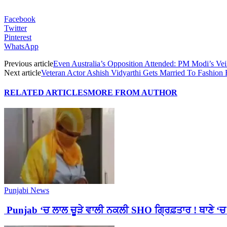
Facebook
Twitter
Pinterest
WhatsApp
Previous article
Even Australia’s Opposition Attended: PM Modi’s Ve
Next article
Veteran Actor Ashish Vidyarthi Gets Married To Fashion 
RELATED ARTICLES
MORE FROM AUTHOR
Punjabi News
Punjab ‘ਚ ਲਾਲ ਚੂੜੇ ਵਾਲੀ ਨਕਲੀ SHO ਗ੍ਰਿਫ਼ਤਾਰ ! ਥਾਣੇ ‘