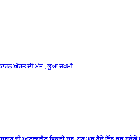
ਣ ਕਾਰਨ ਔਰਤ ਦੀ ਮੌਤ , ਭੂਆ ਜ਼ਖਮੀ
ਣ ਸ਼ਰਾਬ ਦੀ ਆਨਲਾਈਨ ਵਿਕਰੀ ਸ਼ੁਰੂ, ਹੁਣ ਘਰ ਬੈਠੇ ਇੰਝ ਕਰ ਸਕੋ