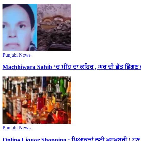
Punjabi News
Machhiwara Sahib ‘ਚ ਮੀਂਹ ਦਾ ਕਹਿਰ , ਘਰ ਦੀ ਛੱਤ ਡਿੱਗ
Punjabi News
Online Liquor Shopping : ਪਿਆਕੜਾਂ ਲਈ ਖ਼ੁਸ਼ਖ਼ਬਰੀ ! ਹੁ