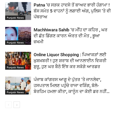
Patna ‘ਚ ਸੜਕ ਹਾਦਸੇ ਤੋਂ ਬਾਅਦ ਭਾਰੀ ਹੰਗਾਮਾ !
ਬੱਸ ਸਮੇਤ 5 ਵਾਹਨਾਂ ਨੂੰ ਲਗਾਈ ਅੱਗ, ਪੁਲਿਸ ‘ਤੇ ਵੀ
ਪੱਥਰਾਅ
Punjabi News
Machhiwara Sahib ‘ਚ ਮੀਂਹ ਦਾ ਕਹਿਰ , ਘਰ
ਦੀ ਛੱਤ ਡਿੱਗਣ ਕਾਰਨ ਔਰਤ ਦੀ ਮੌਤ , ਭੂਆ
ਜ਼ਖਮੀ
Punjabi News
Online Liquor Shopping : ਪਿਆਕੜਾਂ ਲਈ
ਖ਼ੁਸ਼ਖ਼ਬਰੀ ! ਹੁਣ ਸ਼ਰਾਬ ਦੀ ਆਨਲਾਈਨ ਵਿਕਰੀ
ਸ਼ੁਰੂ, ਹੁਣ ਘਰ ਬੈਠੇ ਇੰਝ ਕਰ ਸਕੋਗੇ ਆਰਡਰ
Punjabi News
ਪੰਜਾਬ ਕਾਂਗਰਸ ਆਗੂ ਦੇ ਪੁੱਤਰ ‘ਤੇ ਜਾਨਲੇਵਾ,
ਹਸਪਤਾਲ ਮਿਲਣ ਪਹੁੰਚੇ ਰਾਜਾ ਵੜਿੰਗ, ਬੋਲੇ-
ਬੇਰਹਿਮ ਹਮਲਾ ਕੀਤਾ, ਕਾਨੂੰਨ ਦਾ ਕੋਈ ਡਰ ਨਹੀਂ…
Punjabi News