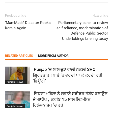
Previous article
Next article
‘Man-Made’ Disaster Rocks
Parliamentary panel to review
Kerala Again
self-reliance, modernisation of
Defence Public Sector
Undertakings briefing today
RELATED ARTICLES
MORE FROM AUTHOR
Punjab ‘ਚ ਲਾਲ ਚੂੜੇ ਵਾਲੀ ਨਕਲੀ SHO
ਗ੍ਰਿਫ਼ਤਾਰ ! ਥਾਣੇ ‘ਚ ਵਰਦੀ ਪਾ ਕੇ ਕਰਦੀ ਰਹੀ
‘ਡਿਊਟੀ’
Punjabi News
ਵਿਧਵਾ ਮਹਿਲਾ ਨੇ ਲਗਾਏ ਸਰੀਰਕ ਸੰਬੰਧ ਬਣਾਉਣ
ਦੇ ਆਰੋਪ , ਕਰੀਬ 15 ਸਾਲ ਲਿਵ-ਇਨ
ਰਿਲੇਸ਼ਨਸ਼ਿਪ ‘ਚ ਰਹੇ
Punjabi News