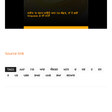
Source link
TAGS
AAP
FIR
ਆਗ
ਐਕਸ਼ਨ
ਘਟਨ
ਚ
ਜਣ
ਤ
ਦਨ
ਨ
ਪਰ
ਪਲਸ
ਬਅਦ
ਮਮਲ
ਲਆ
ਲਧਆਣ