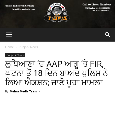
Home
Punjabi News
Punjabi News
ਲੁਧਿਆਣਾ ‘ਚ AAP ਆਗੂ ‘ਤੇ FIR,
ਘਟਨਾ ਤੋਂ 18 ਦਿਨ ਬਾਅਦ ਪੁਲਿਸ ਨੇ
ਲਿਆ ਐਕਸ਼ਨ; ਜਾਣੋ ਪੂਰਾ ਮਾਮਲਾ
By
Mehra Media Team
-