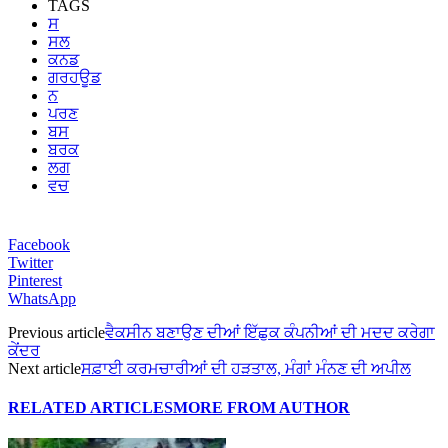
TAGS
ਸ
ਸਲ
ਕਨਡ
ਗਰਹਊਡ
ਨ
ਪਰਣ
ਬਸ
ਬਰਕ
ਲਗ
ਵਚ
Facebook
Twitter
Pinterest
WhatsApp
Previous article
ਵੈਕਸੀਨ ਬਣਾਉਣ ਦੀਆਂ ਇੱਛੁਕ ਕੰਪਨੀਆਂ ਦੀ ਮਦਦ ਕਰੇਗਾ
ਕੇਂਦਰ
Next article
ਸਫ਼ਾਈ ਕਰਮਚਾਰੀਆਂ ਦੀ ਹੜਤਾਲ, ਮੰਗਾਂ ਮੰਨਣ ਦੀ ਅਪੀਲ
RELATED ARTICLES
MORE FROM AUTHOR