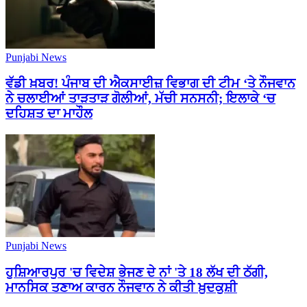
Punjabi News
ਵੱਡੀ ਖ਼ਬਰ! ਪੰਜਾਬ ਦੀ ਐਕਸਾਈਜ਼ ਵਿਭਾਗ ਦੀ ਟੀਮ ‘ਤੇ ਨੌਜਵਾਨ
ਨੇ ਚਲਾਈਆਂ ਤਾੜਤਾੜ ਗੋਲੀਆਂ, ਮੱਚੀ ਸਨਸਨੀ; ਇਲਾਕੇ ‘ਚ
ਦਹਿਸ਼ਤ ਦਾ ਮਾਹੌਲ
Punjabi News
ਹੁਸ਼ਿਆਰਪੁਰ 'ਚ ਵਿਦੇਸ਼ ਭੇਜਣ ਦੇ ਨਾਂ 'ਤੇ 18 ਲੱਖ ਦੀ ਠੱਗੀ,
ਮਾਨਸਿਕ ਤਣਾਅ ਕਾਰਨ ਨੌਜਵਾਨ ਨੇ ਕੀਤੀ ਖ਼ੁਦਕੁਸ਼ੀ