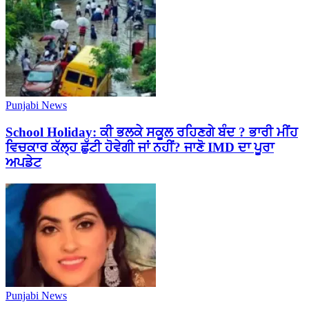
Punjabi News
School Holiday: ਕੀ ਭਲਕੇ ਸਕੂਲ ਰਹਿਣਗੇ ਬੰਦ ? ਭਾਰੀ ਮੀਂਹ
ਵਿਚਕਾਰ ਕੱਲ੍ਹ ਛੁੱਟੀ ਹੋਵੇਗੀ ਜਾਂ ਨਹੀਂ? ਜਾਣੋ IMD ਦਾ ਪੂਰਾ
ਅਪਡੇਟ
Punjabi News