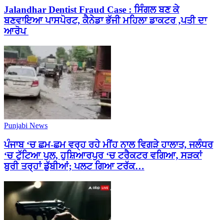
Jalandhar Dentist Fraud Case : ਸਿੰਗਲ ਬਣ ਕੇ
ਬਣਵਾਇਆ ਪਾਸਪੋਰਟ, ਕੈਨੇਡਾ ਭੱਜੀ ਮਹਿਲਾ ਡਾਕਟਰ ,ਪਤੀ ਦਾ
ਆਰੋਪ
Punjabi News
ਪੰਜਾਬ ‘ਚ ਛਮ-ਛਮ ਵਰ੍ਹ ਰਹੇ ਮੀਂਹ ਨਾਲ ਵਿਗੜੇ ਹਾਲਾਤ, ਜਲੰਧਰ
‘ਚ ਟੁੱਟਿਆ ਪੁਲ, ਹੁਸ਼ਿਆਰਪੁਰ ‘ਚ ਟਰੈਕਟਰ ਵਗਿਆ, ਸੜਕਾਂ
ਬੁਰੀ ਤਰ੍ਹਾਂ ਡੁੱਬੀਆਂ; ਪਲਟ ਗਿਆ ਟਰੱਕ…