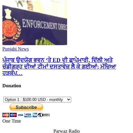
Punjabi News
ਪੰਜਾਬ ਉਦਯੋਗ ਭਵਨ ‘ਤੇ ED ਦੀ ਛਾਪੇਮਾਰੀ, ਦਿੱਲੀ ਅਤੇ
ਚੰਡੀਗੜ੍ਹ ਦੀਆਂ ਟੀਮਾਂ ਦਸਤਾਵੇਜ਼ ਲੈ ਕੇ ਗਈਆਂ; ਮੱਚਿਆ
ਹੜਕੰਪ…
Donation
One Time
Parwaz Radio