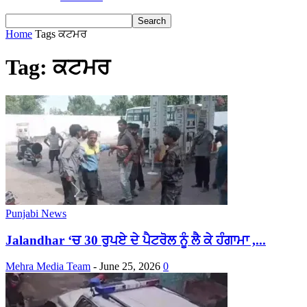
Home
Tags
ਕਟਮਰ
Tag: ਕਟਮਰ
Punjabi News
Jalandhar ‘ਚ 30 ਰੁਪਏ ਦੇ ਪੈਟਰੋਲ ਨੂੰ ਲੈ ਕੇ ਹੰਗਾਮਾ ,...
Mehra Media Team
-
June 25, 2026
0