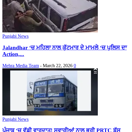
Punjabi News
Jalandhar ‘ਚ ਮਹਿਲਾ ਨਾਲ ਕੁੱਟਮਾਰ ਦੇ ਮਾਮਲੇ ‘ਚ ਪੁਲਿਸ ਦਾ
Action,...
Mehra Media Team
-
March 22, 2026
0
Punjabi News
ਪੰਜਾਬ ‘ਚ ਵੱਡੀ ਵਾਰਦਾਤ! ਸਵਾਰੀਆਂ ਨਾਲ ਭਰੀ PRTC ਬੱਸ