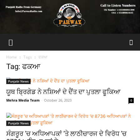
Home
Tags
ਫਕਆ
Tag: ਫਕਆ
Punjabi News
ਯੂਥ ਬ੍ਰਿਗੇਡ ਨੇ ਨਸ਼ਿਆਂ ਦੇ ਦੈਂਤ ਦਾ ਪੁਤਲਾ ਫੂਕਿਆ
Mehra Media Team
-
October 26, 2023
0
Punjabi News
ਸੰਗਰੂਰ ’ਚ ਅਧਿਆਪਕਾਂ ’ਤੇ ਲਾਠੀਚਾਰਜ ਦੇ ਵਿਰੋਧ ’ਚ