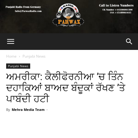
Home
Punjabi News
Punjabi News
ਅਮਰੀਕਾ: ਕੈਲੀਫੋਰਨੀਆ ’ਚ ਤਿੰਨ
ਦਹਾਕਿਆਂ ਬਾਅਦ ਬੰਦੂਕਾਂ ਰੱਖਣ ’ਤੇ
ਪਾਬੰਦੀ ਹਟੀ
By
Mehra Media Team
-