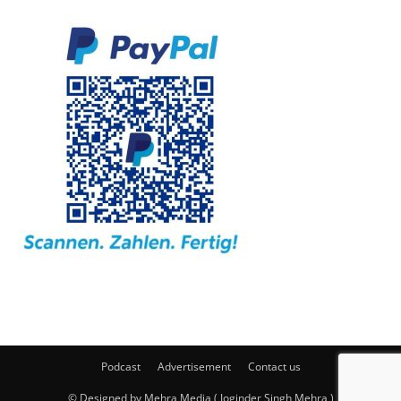
Podcast
Advertisement
Contact us
© Designed by Mehra Media ( Joginder Singh Mehra )