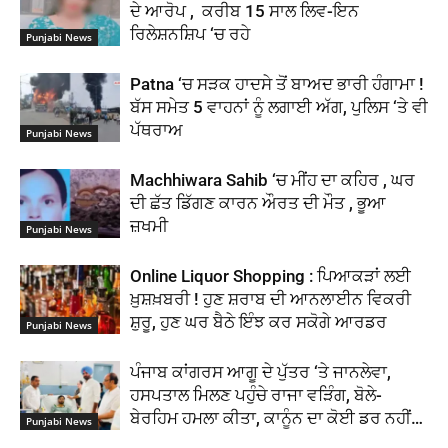
ਦੇ ਆਰੋਪ , ਕਰੀਬ 15 ਸਾਲ ਲਿਵ-ਇਨ
ਰਿਲੇਸ਼ਨਸ਼ਿਪ ‘ਚ ਰਹੇ
Punjabi News
Patna ‘ਚ ਸੜਕ ਹਾਦਸੇ ਤੋਂ ਬਾਅਦ ਭਾਰੀ ਹੰਗਾਮਾ !
ਬੱਸ ਸਮੇਤ 5 ਵਾਹਨਾਂ ਨੂੰ ਲਗਾਈ ਅੱਗ, ਪੁਲਿਸ ‘ਤੇ ਵੀ
ਪੱਥਰਾਅ
Punjabi News
Machhiwara Sahib ‘ਚ ਮੀਂਹ ਦਾ ਕਹਿਰ , ਘਰ
ਦੀ ਛੱਤ ਡਿੱਗਣ ਕਾਰਨ ਔਰਤ ਦੀ ਮੌਤ , ਭੂਆ
ਜ਼ਖਮੀ
Punjabi News
Online Liquor Shopping : ਪਿਆਕੜਾਂ ਲਈ
ਖ਼ੁਸ਼ਖ਼ਬਰੀ ! ਹੁਣ ਸ਼ਰਾਬ ਦੀ ਆਨਲਾਈਨ ਵਿਕਰੀ
ਸ਼ੁਰੂ, ਹੁਣ ਘਰ ਬੈਠੇ ਇੰਝ ਕਰ ਸਕੋਗੇ ਆਰਡਰ
Punjabi News
ਪੰਜਾਬ ਕਾਂਗਰਸ ਆਗੂ ਦੇ ਪੁੱਤਰ ‘ਤੇ ਜਾਨਲੇਵਾ,
ਹਸਪਤਾਲ ਮਿਲਣ ਪਹੁੰਚੇ ਰਾਜਾ ਵੜਿੰਗ, ਬੋਲੇ-
ਬੇਰਹਿਮ ਹਮਲਾ ਕੀਤਾ, ਕਾਨੂੰਨ ਦਾ ਕੋਈ ਡਰ ਨਹੀਂ…
Punjabi News