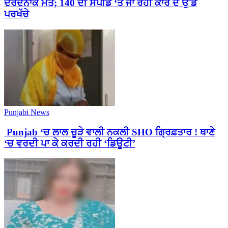
ਦਰਦਨਾਕ ਮੌਤ; 140 ਦੀ ਸਪੀਡ ‘ਤੇ ਜਾ ਰਹੀ ਕਾਰ ਦੇ ਉੱਡੇ
ਪਰਖੱਚੇ
Punjabi News
Punjab ‘ਚ ਲਾਲ ਚੂੜੇ ਵਾਲੀ ਨਕਲੀ SHO ਗ੍ਰਿਫ਼ਤਾਰ ! ਥਾਣੇ
‘ਚ ਵਰਦੀ ਪਾ ਕੇ ਕਰਦੀ ਰਹੀ ‘ਡਿਊਟੀ’