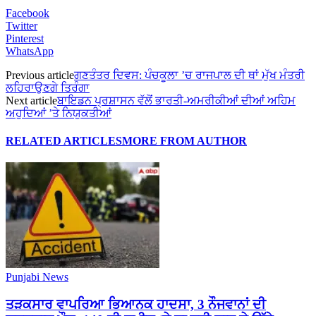
Facebook
Twitter
Pinterest
WhatsApp
Previous article
ਗਣਤੰਤਰ ਦਿਵਸ: ਪੰਚਕੂਲਾ ’ਚ ਰਾਜਪਾਲ ਦੀ ਥਾਂ ਮੁੱਖ ਮੰਤਰੀ
ਲਹਿਰਾਉਣਗੇ ਤਿਰੰਗਾ
Next article
ਬਾਇਡਨ ਪ੍ਰਸ਼ਾਸਨ ਵੱਲੋਂ ਭਾਰਤੀ-ਅਮਰੀਕੀਆਂ ਦੀਆਂ ਅਹਿਮ
ਅਹੁਦਿਆਂ ’ਤੇ ਨਿਯੁਕਤੀਆਂ
RELATED ARTICLES
MORE FROM AUTHOR
Punjabi News
ਤੜਕਸਾਰ ਵਾਪਰਿਆ ਭਿਆਨਕ ਹਾਦਸਾ, 3 ਨੌਜਵਾਨਾਂ ਦੀ