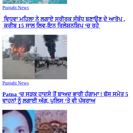
Punjabi News
ਵਿਧਵਾ ਮਹਿਲਾ ਨੇ ਲਗਾਏ ਸਰੀਰਕ ਸੰਬੰਧ ਬਣਾਉਣ ਦੇ ਆਰੋਪ ,
ਕਰੀਬ 15 ਸਾਲ ਲਿਵ-ਇਨ ਰਿਲੇਸ਼ਨਸ਼ਿਪ ‘ਚ ਰਹੇ
Punjabi News
Patna ‘ਚ ਸੜਕ ਹਾਦਸੇ ਤੋਂ ਬਾਅਦ ਭਾਰੀ ਹੰਗਾਮਾ ! ਬੱਸ ਸਮੇਤ 5
ਵਾਹਨਾਂ ਨੂੰ ਲਗਾਈ ਅੱਗ, ਪੁਲਿਸ ‘ਤੇ ਵੀ ਪੱਥਰਾਅ