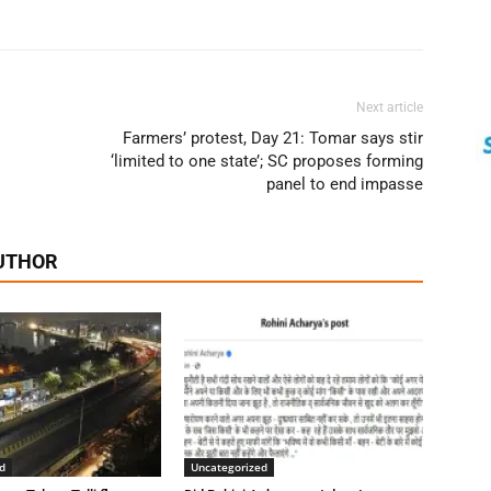
Next article
Farmers’ protest, Day 21: Tomar says stir
‘limited to one state’; SC proposes forming
panel to end impasse
UTHOR
d
Uncategorized