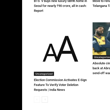
BTS’ V buys new luxury 5BHK home in
Move to rena
Seoul for nearly ₹90 crore, all in cash:
Telangana Ta
Report
Uncategorize
Absolute ci
back at Abra
send-off wa
Uncategorized
Election Commission Activates E-Sign
Feature To Verify Voter Deletion
Requests | India News