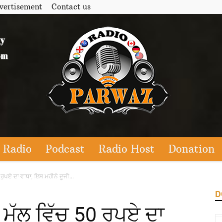
vertisement
Contact us
 Radio
Podcast
Radio Host
Donation
 ਰੁਪਏ ਦਾ ਵਾਧਾ, ਇਸ ਮਹੀਨੇ ਦੂਜੀ...
D
ਮੁੱਲ ਵਿੱਚ 50 ਰੁਪਏ ਦਾ