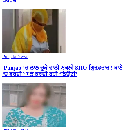
ਪਰਖੱਚੇ
Punjabi News
Punjab ‘ਚ ਲਾਲ ਚੂੜੇ ਵਾਲੀ ਨਕਲੀ SHO ਗ੍ਰਿਫ਼ਤਾਰ ! ਥਾਣੇ
‘ਚ ਵਰਦੀ ਪਾ ਕੇ ਕਰਦੀ ਰਹੀ ‘ਡਿਊਟੀ’