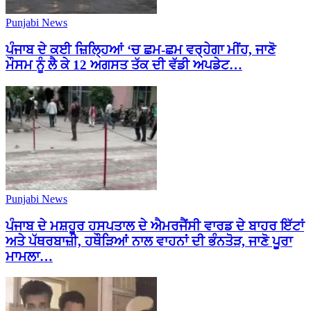
Punjabi News
ਪੰਜਾਬ ਦੇ ਕਈ ਜ਼ਿਲ੍ਹਿਆਂ ‘ਚ ਛਮ-ਛਮ ਵਰ੍ਹੇਗਾ ਮੀਂਹ, ਜਾਣੋ
ਮੌਸਮ ਨੂੰ ਲੈ ਕੇ 12 ਅਗਸਤ ਤੱਕ ਦੀ ਵੱਡੀ ਅਪਡੇਟ…
Punjabi News
ਪੰਜਾਬ ਦੇ ਮਸ਼ਹੂਰ ਹਸਪਤਾਲ ਦੇ ਐਮਰਜੈਂਸੀ ਵਾਰਡ ਦੇ ਬਾਹਰ ਇੱਟਾਂ
ਅਤੇ ਪੱਥਰਬਾਜ਼ੀ, ਹਥੌੜਿਆਂ ਨਾਲ ਵਾਹਨਾਂ ਦੀ ਭੰਨਤੋੜ, ਜਾਣੋ ਪੂਰਾ
ਮਾਮਲਾ…