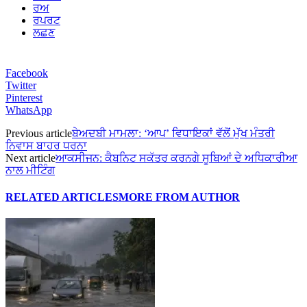
ਰਅ
ਰਪਰਟ
ਲਛਣ
Facebook
Twitter
Pinterest
WhatsApp
Previous article
ਬੇਅਦਬੀ ਮਾਮਲਾ: ‘ਆਪ’ ਵਿਧਾਇਕਾਂ ਵੱਲੋਂ ਮੁੱਖ ਮੰਤਰੀ
ਨਿਵਾਸ ਬਾਹਰ ਧਰਨਾ
Next article
ਆਕਸੀਜਨ: ਕੈਬਨਿਟ ਸਕੱਤਰ ਕਰਨਗੇ ਸੂਬਿਆਂ ਦੇ ਅਧਿਕਾਰੀਆ
ਨਾਲ ਮੀਟਿੰਗ
RELATED ARTICLES
MORE FROM AUTHOR