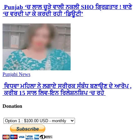
Punjab ‘ਚ ਲਾਲ ਚੂੜੇ ਵਾਲੀ ਨਕਲੀ SHO ਗ੍ਰਿਫ਼ਤਾਰ ! ਥਾਣੇ
‘ਚ ਵਰਦੀ ਪਾ ਕੇ ਕਰਦੀ ਰਹੀ ‘ਡਿਊਟੀ’
Punjabi News
ਵਿਧਵਾ ਮਹਿਲਾ ਨੇ ਲਗਾਏ ਸਰੀਰਕ ਸੰਬੰਧ ਬਣਾਉਣ ਦੇ ਆਰੋਪ ,
ਕਰੀਬ 15 ਸਾਲ ਲਿਵ-ਇਨ ਰਿਲੇਸ਼ਨਸ਼ਿਪ ‘ਚ ਰਹੇ
Donation