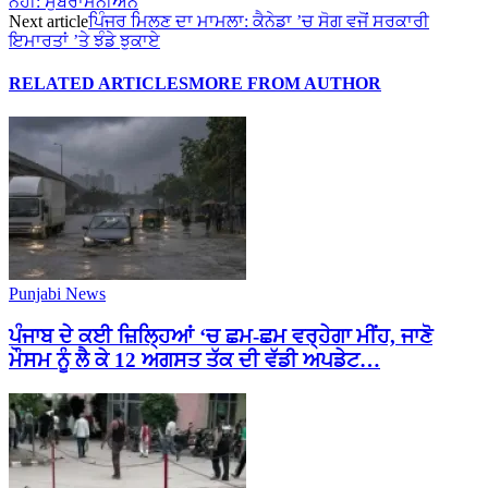
ਨਹੀਂ: ਸੁਬਰਾਮਨੀਅਨ
Next article
ਪਿੰਜਰ ਮਿਲਣ ਦਾ ਮਾਮਲਾ: ਕੈਨੇਡਾ ’ਚ ਸੋਗ ਵਜੋਂ ਸਰਕਾਰੀ
ਇਮਾਰਤਾਂ ’ਤੇ ਝੰਡੇ ਝੁਕਾਏ
RELATED ARTICLES
MORE FROM AUTHOR
Punjabi News
ਪੰਜਾਬ ਦੇ ਕਈ ਜ਼ਿਲ੍ਹਿਆਂ ‘ਚ ਛਮ-ਛਮ ਵਰ੍ਹੇਗਾ ਮੀਂਹ, ਜਾਣੋ
ਮੌਸਮ ਨੂੰ ਲੈ ਕੇ 12 ਅਗਸਤ ਤੱਕ ਦੀ ਵੱਡੀ ਅਪਡੇਟ…