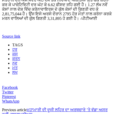
ਮੰਤਰਾਲੇ ਵੱਲੋਂ ਅੱਜ ਸਵੇਰੇ ਅੱਠ ਵਜੇ ਤੱਕ ਨਵਿਆਏ ਅੰਕੜਿਆਂ ਮੁਤਾਬਕ ਕਰੋਨਾ
ਕਰ ਕੇ ਪਾਜ਼ੇਟਿਵਿਟੀ ਦਰ ਘੱਟ ਕੇ 6.62 ਫੀਸਦ ਰਹਿ ਗਈ ਹੈ। 1.27 ਲੱਖ ਨਵੇਂ
ਕੇਸਾਂ ਨਾਲ ਦੇਸ਼ ਵਿੱਚ ਕਰੋਨਾਵਾਇਰਸ ਦੇ ਕੁੱਲ ਕੇਸਾਂ ਦੀ ਗਿਣਤੀ ਵਧ ਕੇ
2,81,75,044 ਹੈ। ਉਂਜ ਇਸੇ ਅਰਸੇ ਦੌਰਾਨ 2795 ਹੋਰ ਮੌਤਾਂ ਨਾਲ ਕਰੋਨਾ ਕਰਕੇ
ਮਰਨ ਵਾਲਿਆਂ ਦੀ ਕੁੱਲ ਗਿਣਤੀ 3,31,895 ਹੋ ਗਈ ਹੈ। -ਪੀਟੀਆਈ
Source link
TAGS
ਹਰ
ਕਸ
ਕਰਨ
ਨਵ
ਮਤ
ਲਖ
Facebook
Twitter
Pinterest
WhatsApp
Previous article
ਮਹਾਮਾਰੀ ਦੀ ਦੂਜੀ ਲਹਿਰ ਦਾ ਅਰਥਚਾਰੇ ’ਤੇ ਵੱਡਾ ਅਸਰ