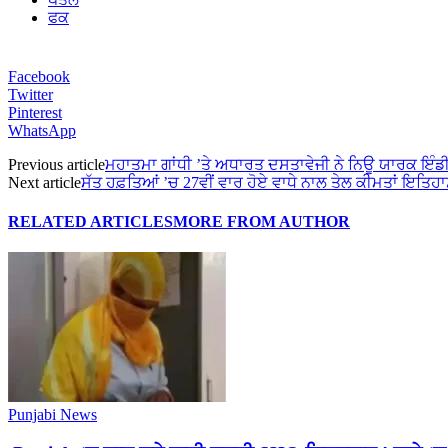
ਫਕ
Facebook
Twitter
Pinterest
WhatsApp
Previous article
ਮਹਾਤਮਾ ਗਾਂਧੀ ’ਤੇ ਅਧਾਰਤ ਦਸਤਾਵੇਜੀ ਨੇ ਨਿਊ ਯਾਰਕ ਇੰਡ
Next article
ਸੱਤ ਹਫ਼ਤਿਆਂ ’ਚ 27ਵੀਂ ਵਾਰ ਹੋਏ ਵਾਧੇ ਨਾਲ ਤੇਲ ਕੀਮਤਾਂ ਇਤਿ
RELATED ARTICLES
MORE FROM AUTHOR
Punjabi News