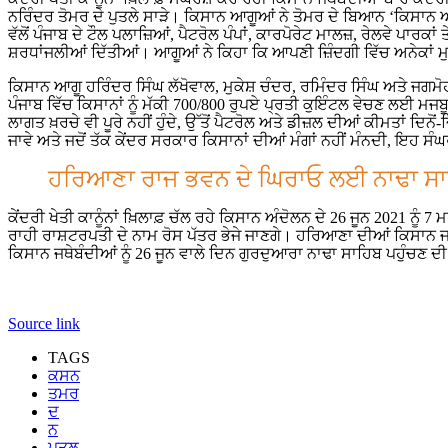
ਨਰਿੰਦਰ ਤੋਮਰ ਦੇ ਪੁਤਲੇ ਸਾੜੇ। ਕਿਸਾਨ ਆਗੂਆਂ ਨੇ ਤੋਮਰ ਦੇ ਬਿਆਨ ‘ਕਿਸਾਨ ਆ
ਵੱਲੋਂ ਪੰਜਾਬ ਦੇ ਟੌਲ ਪਲਾਜ਼ਿਆਂ, ਪੈਟਰੋਲ ਪੰਪਾਂ, ਕਾਰਪੋਰੇਟ ਮਾਲਜ਼, ਰੇਲਵੇ ਪਾਰਕਾਂ 
ਸ਼ਰਧਾਂਜਲੀਆਂ ਦਿੱਤੀਆਂ। ਆਗੂਆਂ ਨੇ ਕਿਹਾ ਕਿ ਆਪਣੀ ਜ਼ਿੰਦਗੀ ਵਿੱਚ ਅਨੇਕਾਂ ਮ
ਕਿਸਾਨ ਆਗੂ ਹਰਿੰਦਰ ਸਿੰਘ ਲੱਖੋਵਾਲ, ਮੁਕੇਸ਼ ਚੰਦਰ, ਰਮਿੰਦਰ ਸਿੰਘ ਅਤੇ ਜਗਮ
ਪੰਜਾਬ ਵਿੱਚ ਕਿਸਾਨਾਂ ਨੂੰ ਮੱਕੀ 700/800 ਰੁਪਏ ਪ੍ਰਤੀ ਕੁਇੰਟਲ ਵੇਚਣ ਲਈ ਮਜਬ
ਲਾਗਤ ਖ਼ਰਚੇ ਵੀ ਪੂਰੇ ਨਹੀਂ ਹੁੰਦੇ, ਉੱਤੋਂ ਪੈਟਰੋਲ ਅਤੇ ਡੀਜ਼ਲ ਦੀਆਂ ਕੀਮਤਾਂ ਦ
ਜਾਵੇ ਅਤੇ ਜਦੋਂ ਤੱਕ ਕੇਂਦਰ ਸਰਕਾਰ ਕਿਸਾਨਾਂ ਦੀਆਂ ਮੰਗਾਂ ਨਹੀਂ ਮੰਨਦੀ, ਇਹ ਸ
ਹਰਿਆਣਾ ਰਾਜ ਭਵਨ ਦੇ ਘਿਰਾਓ ਲਈ ਨਾਢਾ ਸਾਹਿ
ਕੇਂਦਰੀ ਖੇਤੀ ਕਾਨੂੰਨਾਂ ਖ਼ਿਲਾਫ਼ ਚੱਲ ਰਹੇ ਕਿਸਾਨ ਅੰਦੋਲਨ ਦੇ 26 ਜੂਨ 2021 ਨੂ
ਰਾਹੀ ਰਾਸ਼ਟਰਪਤੀ ਦੇ ਨਾਮ ਰੋਸ ਪੱਤਰ ਭੇਜੇ ਜਾਣਗੇ। ਹਰਿਆਣਾ ਦੀਆਂ ਕਿਸਾਨ ਜਥ
ਕਿਸਾਨ ਜਥੇਬੰਦੀਆਂ ਨੂੰ 26 ਜੂਨ ਵਾਲੇ ਦਿਨ ਗੁਰਦੁਆਰਾ ਨਾਢਾ ਸਾਹਿਬ ਪਹੁੰਚਣ 
Source link
TAGS
ਕਸਨ
ਤਮਰ
ਦ
ਨ
ਪਤਲ