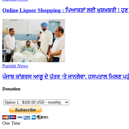
Online Liquor Shopping : ਪਿਆਕੜਾਂ ਲਈ ਖ਼ੁਸ਼ਖ਼ਬਰੀ ! ਹੁ
Punjabi News
ਪੰਜਾਬ ਕਾਂਗਰਸ ਆਗੂ ਦੇ ਪੁੱਤਰ ‘ਤੇ ਜਾਨਲੇਵਾ, ਹਸਪਤਾਲ ਮਿਲਣ ਪਹੁੰ
Donation
One Time