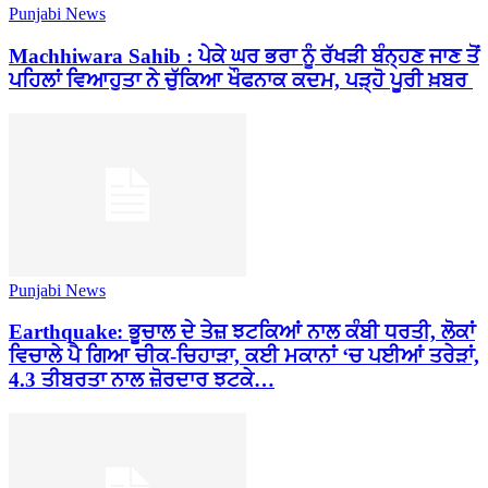
Punjabi News
Machhiwara Sahib : ਪੇਕੇ ਘਰ ਭਰਾ ਨੂੰ ਰੱਖੜੀ ਬੰਨ੍ਹਣ ਜਾਣ ਤੋਂ
ਪਹਿਲਾਂ ਵਿਆਹੁਤਾ ਨੇ ਚੁੱਕਿਆ ਖੌਫਨਾਕ ਕਦਮ, ਪੜ੍ਹੋ ਪੂਰੀ ਖ਼ਬਰ
Punjabi News
Earthquake: ਭੂਚਾਲ ਦੇ ਤੇਜ਼ ਝਟਕਿਆਂ ਨਾਲ ਕੰਬੀ ਧਰਤੀ, ਲੋਕਾਂ
ਵਿਚਾਲੇ ਪੈ ਗਿਆ ਚੀਕ-ਚਿਹਾੜਾ, ਕਈ ਮਕਾਨਾਂ ‘ਚ ਪਈਆਂ ਤਰੇੜਾਂ,
4.3 ਤੀਬਰਤਾ ਨਾਲ ਜ਼ੋਰਦਾਰ ਝਟਕੇ…