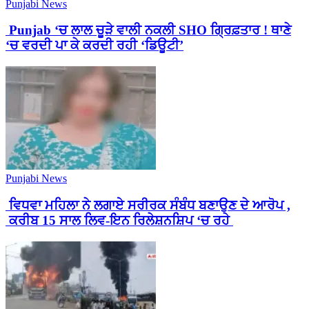
Punjabi News
Punjab ‘ਚ ਲਾਲ ਚੂੜੇ ਵਾਲੀ ਨਕਲੀ SHO ਗ੍ਰਿਫ਼ਤਾਰ ! ਥਾਣੇ
‘ਚ ਵਰਦੀ ਪਾ ਕੇ ਕਰਦੀ ਰਹੀ ‘ਡਿਊਟੀ’
Punjabi News
ਵਿਧਵਾ ਮਹਿਲਾ ਨੇ ਲਗਾਏ ਸਰੀਰਕ ਸੰਬੰਧ ਬਣਾਉਣ ਦੇ ਆਰੋਪ ,
ਕਰੀਬ 15 ਸਾਲ ਲਿਵ-ਇਨ ਰਿਲੇਸ਼ਨਸ਼ਿਪ ‘ਚ ਰਹੇ