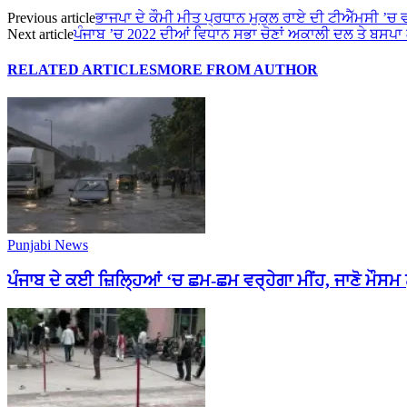
Previous article
ਭਾਜਪਾ ਦੇ ਕੌਮੀ ਮੀਤ ਪ੍ਰਧਾਨ ਮੁਕੁਲ ਰਾਏ ਦੀ ਟੀਐੱਮਸੀ ’ਚ 
Next article
ਪੰਜਾਬ ’ਚ 2022 ਦੀਆਂ ਵਿਧਾਨ ਸਭਾ ਚੋਣਾਂ ਅਕਾਲੀ ਦਲ ਤੇ ਬਸਪਾ 
RELATED ARTICLES
MORE FROM AUTHOR
Punjabi News
ਪੰਜਾਬ ਦੇ ਕਈ ਜ਼ਿਲ੍ਹਿਆਂ ‘ਚ ਛਮ-ਛਮ ਵਰ੍ਹੇਗਾ ਮੀਂਹ, ਜਾਣੋ ਮੌਸਮ