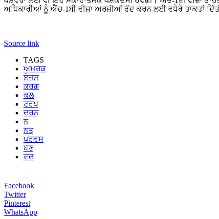
ਪੇਸ਼ੇਵਰਾਂ ਲਈ ਵੀ ਇਹ ਸਕਾਰਾਤਮਕ ਪੇਸ਼ਕਦਮੀ ਹੋਵੇਗੀ। ਐੱਚ-1ਬੀ ਵੀਜ਼ਾ ਭਾਰਤ
ਅਧਿਕਾਰੀਆਂ ਨੂੰ ਐੱਚ-1ਬੀ ਵੀਜ਼ਾ ਅਰਜ਼ੀਆਂ ਰੱਦ ਕਰਨ ਲਈ ਵਧੇਰੇ ਤਾਕਤਾਂ 
Source link
TAGS
ਅਮਰਕ
ਏਜਸ
ਕਰਗ
ਕਲ
ਟਰਪ
ਦਰਨ
ਨ
ਨਤ
ਪਰਵਸ
ਬਣ
ਰਦ
Facebook
Twitter
Pinterest
WhatsApp