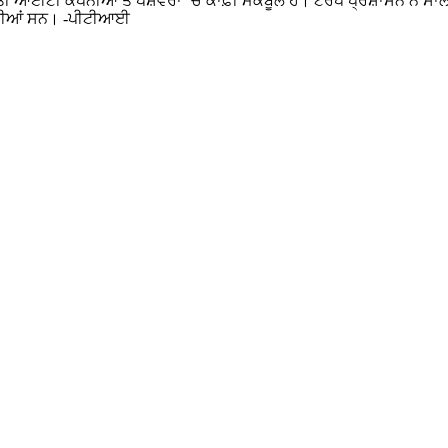
ੀ ਆਈਟੀ ਕੰਪਨੀਆਂ ਤੇ ਪੇਸ਼ੇਵਰਾਂ ‘ਚ ਕਾਫ਼ੀ ਮਕਬੂਲ ਹੈ। ਟਰੰਪ ਪ੍ਰਸ਼ਾਸਨ ਨੇ ਸ
ਦਿੱਤੀਆਂ ਸਨ। -ਪੀਟੀਆਈ