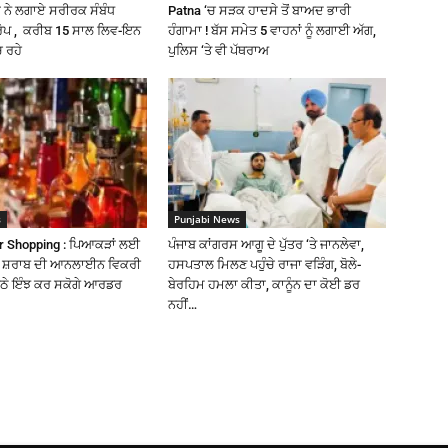
 ਨੇ ਲਗਾਏ ਸਰੀਰਕ ਸੰਬੰਧ
Patna ‘ਚ ਸੜਕ ਹਾਦਸੇ ਤੋਂ ਬਾਅਦ ਭਾਰੀ
ੋਪ , ਕਰੀਬ 15 ਸਾਲ ਲਿਵ-ਇਨ
ਹੰਗਾਮਾ ! ਬੱਸ ਸਮੇਤ 5 ਵਾਹਨਾਂ ਨੂੰ ਲਗਾਈ ਅੱਗ,
ਚ ਰਹੇ
ਪੁਲਿਸ ‘ਤੇ ਵੀ ਪੱਥਰਾਅ
s
Punjabi News
or Shopping : ਪਿਆਕੜਾਂ ਲਈ
ਪੰਜਾਬ ਕਾਂਗਰਸ ਆਗੂ ਦੇ ਪੁੱਤਰ ‘ਤੇ ਜਾਨਲੇਵਾ,
 ਹੁਣ ਸ਼ਰਾਬ ਦੀ ਆਨਲਾਈਨ ਵਿਕਰੀ
ਹਸਪਤਾਲ ਮਿਲਣ ਪਹੁੰਚੇ ਰਾਜਾ ਵੜਿੰਗ, ਬੋਲੇ-
 ਬੈਠੇ ਇੰਝ ਕਰ ਸਕੋਗੇ ਆਰਡਰ
ਬੇਰਹਿਮ ਹਮਲਾ ਕੀਤਾ, ਕਾਨੂੰਨ ਦਾ ਕੋਈ ਡਰ
ਨਹੀਂ…