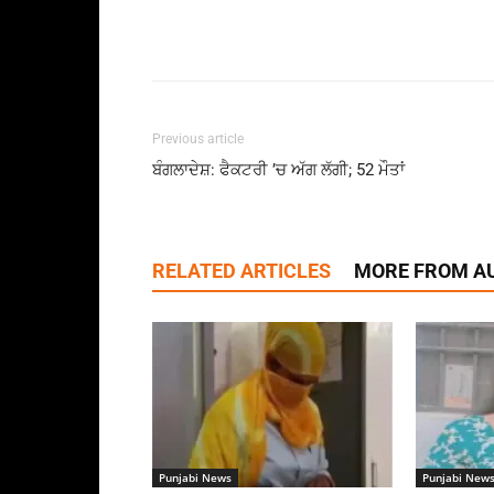
Previous article
ਬੰਗਲਾਦੇਸ਼: ਫੈਕਟਰੀ ’ਚ ਅੱਗ ਲੱਗੀ; 52 ਮੌਤਾਂ
RELATED ARTICLES
MORE FROM A
Punjabi News
Punjabi New