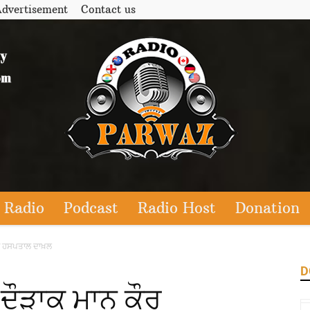
dvertisement
Contact us
 Radio
Podcast
Radio Host
Donation
ੌਰ ਹਸਪਤਾਲ ਦਾਖ਼ਲ
D
 ਦੌੜਾਕ ਮਾਨ ਕੌਰ