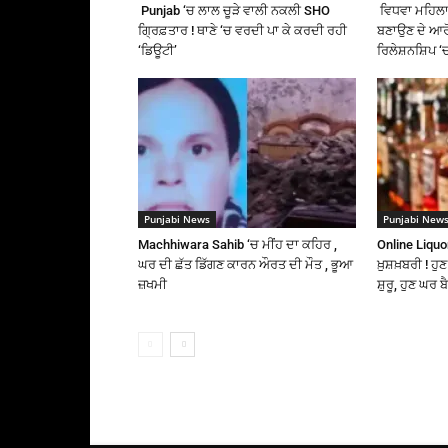
Punjab ‘ਚ ਲਾਲ ਚੂੜੇ ਵਾਲੀ ਨਕਲੀ SHO
ਵਿਧਵਾ ਮਹਿਲਾ
ਗ੍ਰਿਫ਼ਤਾਰ ! ਥਾਣੇ ‘ਚ ਵਰਦੀ ਪਾ ਕੇ ਕਰਦੀ ਰਹੀ
ਬਣਾਉਣ ਦੇ ਆਰ
‘ਡਿਊਟੀ’
ਰਿਲੇਸ਼ਨਸ਼ਿਪ ‘
Punjabi News
Punjabi New
Machhiwara Sahib ‘ਚ ਮੀਂਹ ਦਾ ਕਹਿਰ ,
Online Liqu
ਘਰ ਦੀ ਛੱਤ ਡਿੱਗਣ ਕਾਰਨ ਔਰਤ ਦੀ ਮੌਤ , ਭੂਆ
ਖ਼ੁਸ਼ਖ਼ਬਰੀ !
ਜ਼ਖਮੀ
ਸ਼ੁਰੂ, ਹੁਣ ਘਰ