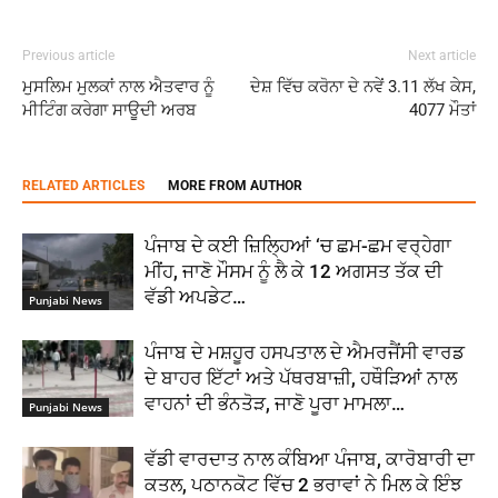
Previous article
Next article
ਮੁਸਲਿਮ ਮੁਲਕਾਂ ਨਾਲ ਐਤਵਾਰ ਨੂੰ
ਦੇਸ਼ ਵਿੱਚ ਕਰੋਨਾ ਦੇ ਨਵੇਂ 3.11 ਲੱਖ ਕੇਸ,
ਮੀਟਿੰਗ ਕਰੇਗਾ ਸਾਊਦੀ ਅਰਬ
4077 ਮੌਤਾਂ
RELATED ARTICLES
MORE FROM AUTHOR
ਪੰਜਾਬ ਦੇ ਕਈ ਜ਼ਿਲ੍ਹਿਆਂ ‘ਚ ਛਮ-ਛਮ ਵਰ੍ਹੇਗਾ
ਮੀਂਹ, ਜਾਣੋ ਮੌਸਮ ਨੂੰ ਲੈ ਕੇ 12 ਅਗਸਤ ਤੱਕ ਦੀ
ਵੱਡੀ ਅਪਡੇਟ…
Punjabi News
ਪੰਜਾਬ ਦੇ ਮਸ਼ਹੂਰ ਹਸਪਤਾਲ ਦੇ ਐਮਰਜੈਂਸੀ ਵਾਰਡ
ਦੇ ਬਾਹਰ ਇੱਟਾਂ ਅਤੇ ਪੱਥਰਬਾਜ਼ੀ, ਹਥੌੜਿਆਂ ਨਾਲ
ਵਾਹਨਾਂ ਦੀ ਭੰਨਤੋੜ, ਜਾਣੋ ਪੂਰਾ ਮਾਮਲਾ…
Punjabi News
ਵੱਡੀ ਵਾਰਦਾਤ ਨਾਲ ਕੰਬਿਆ ਪੰਜਾਬ, ਕਾਰੋਬਾਰੀ ਦਾ
ਕਤਲ, ਪਠਾਨਕੋਟ ਵਿੱਚ 2 ਭਰਾਵਾਂ ਨੇ ਮਿਲ ਕੇ ਇੰਝ