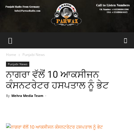
Home
Punjabi News
Punjabi News
ਨਾਗਰਾ ਵੱਲੋਂ 10 ਆਕਸੀਜਨ
ਕੰਸਨਟਰੇਟਰ ਹਸਪਤਾਲ ਨੂੰ ਭੇਟ
By
Mehra Media Team
-