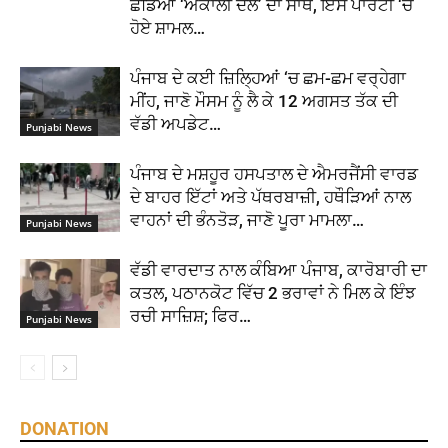
ਛੱਡਿਆ ‘ਅਕਾਲੀ ਦਲ’ ਦਾ ਸਾਥ, ਇਸ ਪਾਰਟੀ ‘ਚ
ਹੋਏ ਸ਼ਾਮਲ…
ਪੰਜਾਬ ਦੇ ਕਈ ਜ਼ਿਲ੍ਹਿਆਂ ‘ਚ ਛਮ-ਛਮ ਵਰ੍ਹੇਗਾ
ਮੀਂਹ, ਜਾਣੋ ਮੌਸਮ ਨੂੰ ਲੈ ਕੇ 12 ਅਗਸਤ ਤੱਕ ਦੀ
ਵੱਡੀ ਅਪਡੇਟ…
Punjabi News
ਪੰਜਾਬ ਦੇ ਮਸ਼ਹੂਰ ਹਸਪਤਾਲ ਦੇ ਐਮਰਜੈਂਸੀ ਵਾਰਡ
ਦੇ ਬਾਹਰ ਇੱਟਾਂ ਅਤੇ ਪੱਥਰਬਾਜ਼ੀ, ਹਥੌੜਿਆਂ ਨਾਲ
ਵਾਹਨਾਂ ਦੀ ਭੰਨਤੋੜ, ਜਾਣੋ ਪੂਰਾ ਮਾਮਲਾ…
Punjabi News
ਵੱਡੀ ਵਾਰਦਾਤ ਨਾਲ ਕੰਬਿਆ ਪੰਜਾਬ, ਕਾਰੋਬਾਰੀ ਦਾ
ਕਤਲ, ਪਠਾਨਕੋਟ ਵਿੱਚ 2 ਭਰਾਵਾਂ ਨੇ ਮਿਲ ਕੇ ਇੰਝ
ਰਚੀ ਸਾਜ਼ਿਸ਼; ਫਿਰ…
Punjabi News
DONATION