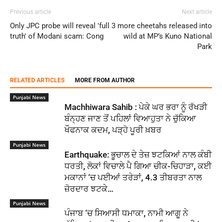
Previous article
Next article
Only JPC probe will reveal 'full
3 more cheetahs released into
truth' of Modani scam: Cong
wild at MP’s Kuno National
Park
RELATED ARTICLES
MORE FROM AUTHOR
Punjabi News
Machhiwara Sahib : ਪੇਕੇ ਘਰ ਭਰਾ ਨੂੰ ਰੱਖੜੀ
ਬੰਨ੍ਹਣ ਜਾਣ ਤੋਂ ਪਹਿਲਾਂ ਵਿਆਹੁਤਾ ਨੇ ਚੁੱਕਿਆ
ਖੌਫਨਾਕ ਕਦਮ, ਪੜ੍ਹੋ ਪੂਰੀ ਖ਼ਬਰ
Punjabi News
Earthquake: ਭੂਚਾਲ ਦੇ ਤੇਜ਼ ਝਟਕਿਆਂ ਨਾਲ ਕੰਬੀ
ਧਰਤੀ, ਲੋਕਾਂ ਵਿਚਾਲੇ ਪੈ ਗਿਆ ਚੀਕ-ਚਿਹਾੜਾ, ਕਈ
ਮਕਾਨਾਂ ‘ਚ ਪਈਆਂ ਤਰੇੜਾਂ, 4.3 ਤੀਬਰਤਾ ਨਾਲ
ਜ਼ੋਰਦਾਰ ਝਟਕੇ…
Punjabi News
ਪੰਜਾਬ ‘ਚ ਸਿਆਸੀ ਧਮਾਕਾ, ਨਾਮੀ ਆਗੂ ਨੇ