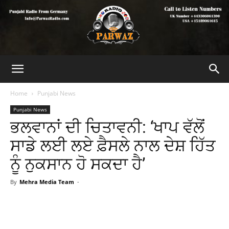
Home
Punjabi News
Punjabi News
ਭਲਵਾਨਾਂ ਦੀ ਚਿਤਾਵਨੀ: ‘ਖਾਪ ਵੱਲੋਂ
ਸਾਡੇ ਲਈ ਲਏ ਫ਼ੈਸਲੇ ਨਾਲ ਦੇਸ਼ ਹਿੱਤ
ਨੂੰ ਨੁਕਸਾਨ ਹੋ ਸਕਦਾ ਹੈ’
By
Mehra Media Team
-