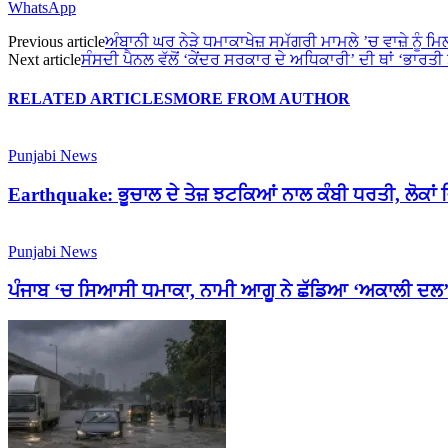
WhatsApp
Previous article
ਅੰਬਾਨੀ ਘਰ ਨੇੜੇ ਧਮਾਕਾਖੇਜ਼ ਸਮੱਗਰੀ ਮਾਮਲੇ ’ਚ ਵਾਜ਼ੇ ਨੂੰ
Next article
ਸੰਸਦੀ ਪੈਨਲ ਵੱਲੋਂ ‘ਕੇਂਦਰ ਸਰਕਾਰ ਦੇ ਅਧਿਕਾਰੀ’ ਦੀ ਥਾਂ ‘ਭਾਰਤ
RELATED ARTICLES
MORE FROM AUTHOR
Punjabi News
Earthquake: ਭੂਚਾਲ ਦੇ ਤੇਜ਼ ਝਟਕਿਆਂ ਨਾਲ ਕੰਬੀ ਧਰਤੀ, ਲੋਕਾ
Punjabi News
ਪੰਜਾਬ ‘ਚ ਸਿਆਸੀ ਧਮਾਕਾ, ਨਾਮੀ ਆਗੂ ਨੇ ਛੱਡਿਆ ‘ਅਕਾਲੀ ਦਲ