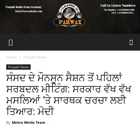
Home
Punjabi News
Punjabi News
ਸੰਸਦ ਦੇ ਮੌਨਸੂਨ ਸੈਸ਼ਨ ਤੋਂ ਪਹਿਲਾਂ
ਸਰਬਦਲ ਮੀਟਿੰਗ: ਸਰਕਾਰ ਵੱਖ ਵੱਖ
ਮਸਲਿਆਂ ’ਤੇ ਸਾਰਥਕ ਚਰਚਾ ਲਈ
ਤਿਆਰ: ਮੋਦੀ
By
Mehra Media Team
-