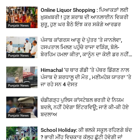
Online Liquor Shopping : ਪਿਆਕੜਾਂ ਲਈ
ਖ਼ੁਸ਼ਖ਼ਬਰੀ ! ਹੁਣ ਸ਼ਰਾਬ ਦੀ ਆਨਲਾਈਨ ਵਿਕਰੀ
ਸ਼ੁਰੂ, ਹੁਣ ਘਰ ਬੈਠੇ ਇੰਝ ਕਰ ਸਕੋਗੇ ਆਰਡਰ
Punjabi News
ਪੰਜਾਬ ਕਾਂਗਰਸ ਆਗੂ ਦੇ ਪੁੱਤਰ ‘ਤੇ ਜਾਨਲੇਵਾ,
ਹਸਪਤਾਲ ਮਿਲਣ ਪਹੁੰਚੇ ਰਾਜਾ ਵੜਿੰਗ, ਬੋਲੇ-
ਬੇਰਹਿਮ ਹਮਲਾ ਕੀਤਾ, ਕਾਨੂੰਨ ਦਾ ਕੋਈ ਡਰ ਨਹੀਂ…
Punjabi News
Himachal ‘ਚ ਥਾਰ ਗੱਡੀ ‘ਤੇ ਪੱਥਰ ਡਿੱਗਣ ਨਾਲ
ਪੰਜਾਬ ਦੇ ਸ਼ਰਧਾਲੂ ਦੀ ਮੌਤ , ਮਣੀਮਹੇਸ਼ ਯਾਤਰਾ ‘ਤੇ
ਜਾ ਰਹੇ ਸਨ 4 ਦੋਸਤ
Punjabi News
ਚੰਡੀਗੜ੍ਹ ਪੁਲਿਸ ਕਾਂਸਟੇਬਲ ਭਰਤੀ ਦੇ ਨਿਯਮ
ਬਦਲੇ, ਨਹੀਂ ਹੋਵੇਗਾ ਇੰਟਰਵਿਊ; ਜਾਣੋ ਕੀ-ਕੀ ਹੋਏ
ਬਦਲਾਅ
Punjabi News
School Holiday: ਕੀ ਭਲਕੇ ਸਕੂਲ ਰਹਿਣਗੇ ਬੰਦ
? ਭਾਰੀ ਮੀਂਹ ਵਿਚਕਾਰ ਕੱਲ੍ਹ ਛੁੱਟੀ ਹੋਵੇਗੀ ਜਾਂ