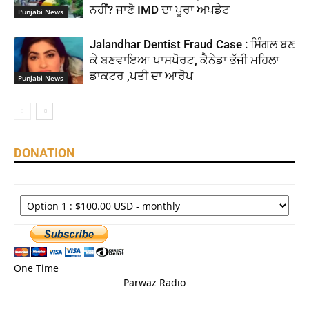
ਨਹੀਂ? ਜਾਣੋ IMD ਦਾ ਪੂਰਾ ਅਪਡੇਟ
Punjabi News
Jalandhar Dentist Fraud Case : ਸਿੰਗਲ ਬਣ
ਕੇ ਬਣਵਾਇਆ ਪਾਸਪੋਰਟ, ਕੈਨੇਡਾ ਭੱਜੀ ਮਹਿਲਾ
ਡਾਕਟਰ ,ਪਤੀ ਦਾ ਆਰੋਪ
Punjabi News
DONATION
One Time
Parwaz Radio