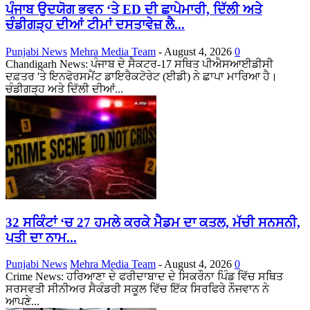
ਪੰਜਾਬ ਉਦਯੋਗ ਭਵਨ ‘ਤੇ ED ਦੀ ਛਾਪੇਮਾਰੀ, ਦਿੱਲੀ ਅਤੇ
ਚੰਡੀਗੜ੍ਹ ਦੀਆਂ ਟੀਮਾਂ ਦਸਤਾਵੇਜ਼ ਲੈ...
Punjabi News
Mehra Media Team
-
August 4, 2026
0
Chandigarh News: ਪੰਜਾਬ ਦੇ ਸੈਕਟਰ-17 ਸਥਿਤ ਪੀਐਸਆਈਡੀਸੀ
ਦਫ਼ਤਰ 'ਤੇ ਇਨਫੋਰਸਮੈਂਟ ਡਾਇਰੈਕਟੋਰੇਟ (ਈਡੀ) ਨੇ ਛਾਪਾ ਮਾਰਿਆ ਹੈ।
ਚੰਡੀਗੜ੍ਹ ਅਤੇ ਦਿੱਲੀ ਦੀਆਂ...
32 ਸਕਿੰਟਾਂ ‘ਚ 27 ਹਮਲੇ ਕਰਕੇ ਮੈਡਮ ਦਾ ਕਤਲ, ਮੱਚੀ ਸਨਸਨੀ,
ਪਤੀ ਦਾ ਨਾਮ...
Punjabi News
Mehra Media Team
-
August 4, 2026
0
Crime News: ਹਰਿਆਣਾ ਦੇ ਫਰੀਦਾਬਾਦ ਦੇ ਸਿਕਰੌਨਾ ਪਿੰਡ ਵਿੱਚ ਸਥਿਤ
ਸਰਸਵਤੀ ਸੀਨੀਅਰ ਸੈਕੰਡਰੀ ਸਕੂਲ ਵਿੱਚ ਇੱਕ ਸਿਰਫਿਰੇ ਨੌਜਵਾਨ ਨੇ
ਆਪਣੇ...