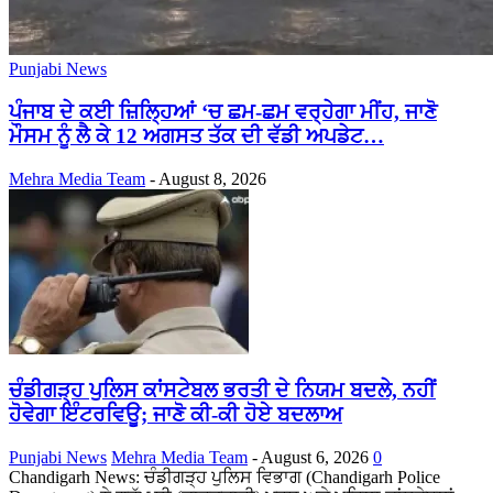
Punjabi News
ਪੰਜਾਬ ਦੇ ਕਈ ਜ਼ਿਲ੍ਹਿਆਂ ‘ਚ ਛਮ-ਛਮ ਵਰ੍ਹੇਗਾ ਮੀਂਹ, ਜਾਣੋ
ਮੌਸਮ ਨੂੰ ਲੈ ਕੇ 12 ਅਗਸਤ ਤੱਕ ਦੀ ਵੱਡੀ ਅਪਡੇਟ…
Mehra Media Team
-
August 8, 2026
ਚੰਡੀਗੜ੍ਹ ਪੁਲਿਸ ਕਾਂਸਟੇਬਲ ਭਰਤੀ ਦੇ ਨਿਯਮ ਬਦਲੇ, ਨਹੀਂ
ਹੋਵੇਗਾ ਇੰਟਰਵਿਊ; ਜਾਣੋ ਕੀ-ਕੀ ਹੋਏ ਬਦਲਾਅ
Punjabi News
Mehra Media Team
-
August 6, 2026
0
Chandigarh News: ਚੰਡੀਗੜ੍ਹ ਪੁਲਿਸ ਵਿਭਾਗ (Chandigarh Police