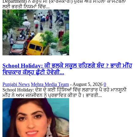
Department) ਨੇ ਗਰੁੱਪ ਸੀ (ਕਾਰਜਕਾਰੀ) ਪੁਰਸ਼ ਅਤੇ ਮਹਿਲਾ ਕਾਂਸਟੇਬਲਾਂ
ਲਈ ਭਰਤੀ ਨਿਯਮਾਂ ਵਿੱਚ...
School Holiday: ਕੀ ਭਲਕੇ ਸਕੂਲ ਰਹਿਣਗੇ ਬੰਦ ? ਭਾਰੀ ਮੀਂਹ
ਵਿਚਕਾਰ ਕੱਲ੍ਹ ਛੁੱਟੀ ਹੋਵੇਗੀ...
Punjabi News
Mehra Media Team
-
August 5, 2026
0
School Holiday: ਦੇਸ਼ ਦੇ ਕਈ ਹਿੱਸਿਆਂ ਵਿੱਚ ਲਗਾਤਾਰ ਪੈ ਰਹੇ ਮਾਨਸੂਨੀ
ਮੀਂਹ ਨੇ ਆਮ ਜਨਜੀਵਨ ਨੂੰ ਪ੍ਰਭਾਵਿਤ ਕੀਤਾ ਹੈ। ਭਾਰਤੀ...