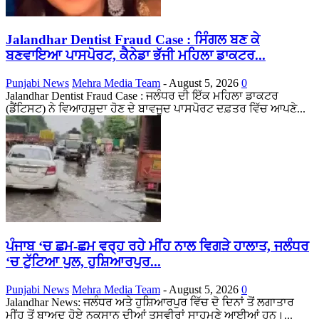
Jalandhar Dentist Fraud Case : ਸਿੰਗਲ ਬਣ ਕੇ
ਬਣਵਾਇਆ ਪਾਸਪੋਰਟ, ਕੈਨੇਡਾ ਭੱਜੀ ਮਹਿਲਾ ਡਾਕਟਰ...
Punjabi News
Mehra Media Team
-
August 5, 2026
0
Jalandhar Dentist Fraud Case : ਜਲੰਧਰ ਦੀ ਇੱਕ ਮਹਿਲਾ ਡਾਕਟਰ
(ਡੈਂਟਿਸਟ) ਨੇ ਵਿਆਹਸ਼ੁਦਾ ਹੋਣ ਦੇ ਬਾਵਜੂਦ ਪਾਸਪੋਰਟ ਦਫ਼ਤਰ ਵਿੱਚ ਆਪਣੇ...
ਪੰਜਾਬ ‘ਚ ਛਮ-ਛਮ ਵਰ੍ਹ ਰਹੇ ਮੀਂਹ ਨਾਲ ਵਿਗੜੇ ਹਾਲਾਤ, ਜਲੰਧਰ
‘ਚ ਟੁੱਟਿਆ ਪੁਲ, ਹੁਸ਼ਿਆਰਪੁਰ...
Punjabi News
Mehra Media Team
-
August 5, 2026
0
Jalandhar News: ਜਲੰਧਰ ਅਤੇ ਹੁਸ਼ਿਆਰਪੁਰ ਵਿੱਚ ਦੋ ਦਿਨਾਂ ਤੋਂ ਲਗਾਤਾਰ
ਮੀਂਹ ਤੋਂ ਬਾਅਦ ਹੋਏ ਨੁਕਸਾਨ ਦੀਆਂ ਤਸਵੀਰਾਂ ਸਾਹਮਣੇ ਆਈਆਂ ਹਨ।...