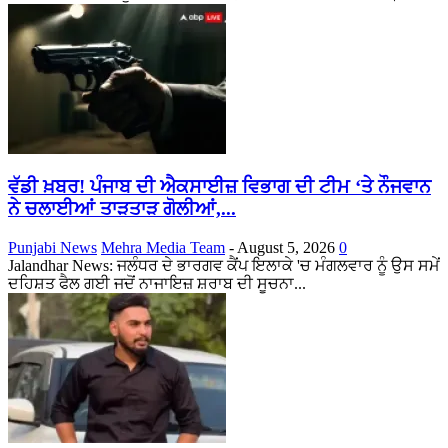
ਵੱਡੀ ਖ਼ਬਰ! ਪੰਜਾਬ ਦੀ ਐਕਸਾਈਜ਼ ਵਿਭਾਗ ਦੀ ਟੀਮ ‘ਤੇ ਨੌਜਵਾਨ
ਨੇ ਚਲਾਈਆਂ ਤਾੜਤਾੜ ਗੋਲੀਆਂ,...
Punjabi News
Mehra Media Team
-
August 5, 2026
0
Jalandhar News: ਜਲੰਧਰ ਦੇ ਭਾਰਗਵ ਕੈਂਪ ਇਲਾਕੇ 'ਚ ਮੰਗਲਵਾਰ ਨੂੰ ਉਸ ਸਮੇਂ
ਦਹਿਸ਼ਤ ਫੈਲ ਗਈ ਜਦੋਂ ਨਾਜਾਇਜ਼ ਸ਼ਰਾਬ ਦੀ ਸੂਚਨਾ...