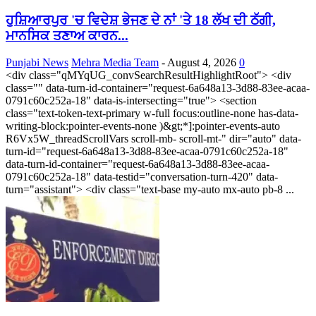
ਹੁਸ਼ਿਆਰਪੁਰ 'ਚ ਵਿਦੇਸ਼ ਭੇਜਣ ਦੇ ਨਾਂ 'ਤੇ 18 ਲੱਖ ਦੀ ਠੱਗੀ,
ਮਾਨਸਿਕ ਤਣਾਅ ਕਾਰਨ...
Punjabi News
Mehra Media Team
-
August 4, 2026
0
<div class="qMYqUG_convSearchResultHighlightRoot"> <div
class="" data-turn-id-container="request-6a648a13-3d88-83ee-acaa-
0791c60c252a-18" data-is-intersecting="true"> <section
class="text-token-text-primary w-full focus:outline-none has-data-
writing-block:pointer-events-none )&gt;*]:pointer-events-auto
R6Vx5W_threadScrollVars scroll-mb- scroll-mt-" dir="auto" data-
turn-id="request-6a648a13-3d88-83ee-acaa-0791c60c252a-18"
data-turn-id-container="request-6a648a13-3d88-83ee-acaa-
0791c60c252a-18" data-testid="conversation-turn-420" data-
turn="assistant"> <div class="text-base my-auto mx-auto pb-8 ...