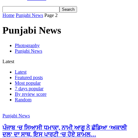
Home
Punjabi News
Page 2
Punjabi News
Photography
Punjabi News
Latest
Latest
Featured posts
Most popular
7 days popular
By review score
Random
Punjabi News
ਪੰਜਾਬ ‘ਚ ਸਿਆਸੀ ਧਮਾਕਾ, ਨਾਮੀ ਆਗੂ ਨੇ ਛੱਡਿਆ ‘ਅਕਾਲੀ
ਦਲ’ ਦਾ ਸਾਥ, ਇਸ ਪਾਰਟੀ ‘ਚ ਹੋਏ ਸ਼ਾਮਲ…