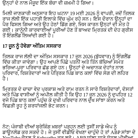
ਉਨ੍ਹਾਂ ਦੇ ਨਾਲ ਮੌਜੂਦ ਇੱਕ ਬੱਚਾ ਵੀ ਜ਼ਖ਼ਮੀ ਹੋ ਗਿਆ।
ਮਿਲੀ ਜਾਣਕਾਰੀ ਅਨੁਸਾਰ ਇਹ ਘਟਨਾ 19 ਮਈ 2026 ਨੂੰ ਵਾਪਰੀ, ਜਦੋਂ ਤਿਲਕ
ਰਾਜ ਲੱਲੀ ਇੱਕ ਪਹਾੜੀ ਇਲਾਕੇ ਵਿੱਚ ਘੁੰਮ ਰਹੇ ਸਨ। ਇਸ ਦੌਰਾਨ ਉਨ੍ਹਾਂ ਦਾ
ਪੈਰ ਫਿਸਲ ਗਿਆ ਅਤੇ ਉਹ ਹੇਠਾਂ ਡਿੱਗ ਗਏ, ਜਿਸ ਕਾਰਨ ਉਨ੍ਹਾਂ ਦੀ ਮੌਤ ਹੋ
ਗਈ। ਕਾਨੂੰਨੀ ਕਾਰਵਾਈਆਂ ਪੂਰੀਆਂ ਹੋਣ ਤੋਂ ਬਾਅਦ ਮ੍ਰਿਤਕ ਦੀ ਦੇਹ ਗ੍ਰੀਸ
ਤੋਂ ਇੰਗਲੈਂਡ ਲਿਆਂਦੀ ਗਈ ਹੈ।
17 ਜੂਨ ਨੂੰ ਹੋਵੇਗਾ ਅੰਤਿਮ ਸਸਕਾਰ
ਤਿਲਕ ਰਾਜ ਲੱਲੀ ਦਾ ਅੰਤਿਮ ਸਸਕਾਰ 17 ਜੂਨ 2026 (ਬੁੱਧਵਾਰ) ਨੂੰ ਇੰਗਲੈਂਡ
ਵਿੱਚ ਕੀਤਾ ਜਾਵੇਗਾ। ਉਹ ਆਪਣੇ ਪਿੱਛੇ ਪਤਨੀ ਅਤੇ ਤਿੰਨ ਬੱਚਿਆਂ ਸਮੇਤ
ਭਰਿਆ-ਪੂਰਾ ਪਰਿਵਾਰ ਛੱਡ ਗਏ ਹਨ। ਉਨ੍ਹਾਂ ਦੇ ਅਚਾਨਕ ਦੇਹਾਂਤ ਨਾਲ
ਪਰਿਵਾਰ, ਰਿਸ਼ਤੇਦਾਰਾਂ ਅਤੇ ਪੈਤ੍ਰਿਕ ਪਿੰਡ ਬਾਠ ਕਲਾਂ ਵਿੱਚ ਸੋਗ ਦੀ ਲਹਿਰ
ਹੈ।
ਮ੍ਰਿਤਕ ਦੇ ਚਾਚਾ ਵੇਦ ਪ੍ਰਕਾਸ਼ ਅਤੇ ਰਾਮ ਰਤਨ ਨੇ ਸਾਰੇ ਰਿਸ਼ਤੇਦਾਰਾਂ, ਦੋਸਤਾਂ
ਅਤੇ ਪਿੰਡ ਵਾਸੀਆਂ ਨੂੰ ਅਪੀਲ ਕੀਤੀ ਹੈ ਕਿ ਉਹ 17 ਜੂਨ 2026 ਨੂੰ ਦੁਪਹਿਰ 12
ਵਜੇ ਪਿੰਡ ਬਾਠ ਕਲਾਂ ਪਹੁੰਚ ਕੇ ਦੁਖੀ ਪਰਿਵਾਰ ਨਾਲ ਦੁੱਖ ਸਾਂਝਾ ਕਰਨ ਅਤੇ
ਵਿਛੜੀ ਰੂਹ ਨੂੰ ਸ਼ਰਧਾਂਜਲੀ ਭੇਟ ਕਰਨ।
ਨੋਟ: ਪੰਜਾਬੀ ਦੀਆਂ ਬ੍ਰੇਕਿੰਗ ਖ਼ਬਰਾਂ ਪੜ੍ਹਨ ਲਈ ਤੁਸੀਂ ਸਾਡੇ ਐਪ ਨੂੰ
ਡਾਊਨਲੋਡ ਕਰ ਸਕਦੇ ਹੋ। ਜੇ ਤੁਸੀਂ ਵੀਡੀਓ ਵੇਖਣਾ ਚਾਹੁੰਦੇ ਹੋ ਤਾਂ ABP ਸਾਂਝਾ ਦੇ
YouTube ਚੈਨਲ ਨੂੰ Subscribe ਕਰ ਲਵੋ। ABP ਸਾਂਝਾ ਸਾਰੇ ਸੋਸ਼ਲ ਮੀਡੀਆ