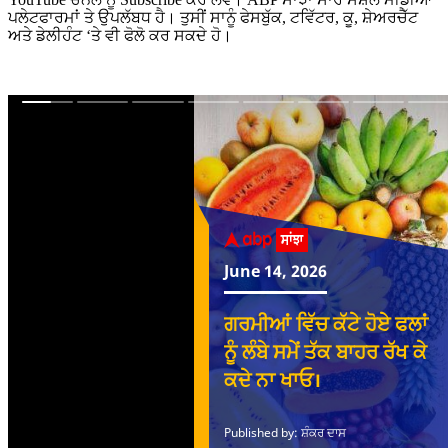
ਪਲੇਟਫਾਰਮਾਂ ਤੇ ਉਪਲੱਬਧ ਹੈ। ਤੁਸੀਂ ਸਾਨੂੰ ਫੇਸਬੁੱਕ, ਟਵਿੱਟਰ, ਕੂ, ਸ਼ੇਅਰਚੈੱਟ
ਅਤੇ ਡੇਲੀਹੰਟ ‘ਤੇ ਵੀ ਫੋਲੋ ਕਰ ਸਕਦੇ ਹੋ।