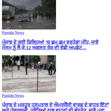
Punjabi News
ਪੰਜਾਬ ਦੇ ਕਈ ਜ਼ਿਲ੍ਹਿਆਂ ‘ਚ ਛਮ-ਛਮ ਵਰ੍ਹੇਗਾ ਮੀਂਹ, ਜਾਣੋ
ਮੌਸਮ ਨੂੰ ਲੈ ਕੇ 12 ਅਗਸਤ ਤੱਕ ਦੀ ਵੱਡੀ ਅਪਡੇਟ…
Punjabi News
ਪੰਜਾਬ ਦੇ ਮਸ਼ਹੂਰ ਹਸਪਤਾਲ ਦੇ ਐਮਰਜੈਂਸੀ ਵਾਰਡ ਦੇ ਬਾਹਰ ਇੱਟਾਂ
ਅਤੇ ਪੱਥਰਬਾਜ਼ੀ, ਹਥੌੜਿਆਂ ਨਾਲ ਵਾਹਨਾਂ ਦੀ ਭੰਨਤੋੜ, ਜਾਣੋ ਪੂਰਾ