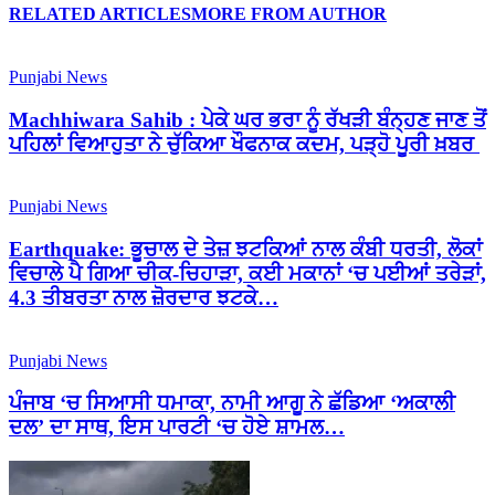
RELATED ARTICLES
MORE FROM AUTHOR
Punjabi News
Machhiwara Sahib : ਪੇਕੇ ਘਰ ਭਰਾ ਨੂੰ ਰੱਖੜੀ ਬੰਨ੍ਹਣ ਜਾਣ ਤੋਂ
ਪਹਿਲਾਂ ਵਿਆਹੁਤਾ ਨੇ ਚੁੱਕਿਆ ਖੌਫਨਾਕ ਕਦਮ, ਪੜ੍ਹੋ ਪੂਰੀ ਖ਼ਬਰ
Punjabi News
Earthquake: ਭੂਚਾਲ ਦੇ ਤੇਜ਼ ਝਟਕਿਆਂ ਨਾਲ ਕੰਬੀ ਧਰਤੀ, ਲੋਕਾਂ
ਵਿਚਾਲੇ ਪੈ ਗਿਆ ਚੀਕ-ਚਿਹਾੜਾ, ਕਈ ਮਕਾਨਾਂ ‘ਚ ਪਈਆਂ ਤਰੇੜਾਂ,
4.3 ਤੀਬਰਤਾ ਨਾਲ ਜ਼ੋਰਦਾਰ ਝਟਕੇ…
Punjabi News
ਪੰਜਾਬ ‘ਚ ਸਿਆਸੀ ਧਮਾਕਾ, ਨਾਮੀ ਆਗੂ ਨੇ ਛੱਡਿਆ ‘ਅਕਾਲੀ
ਦਲ’ ਦਾ ਸਾਥ, ਇਸ ਪਾਰਟੀ ‘ਚ ਹੋਏ ਸ਼ਾਮਲ…