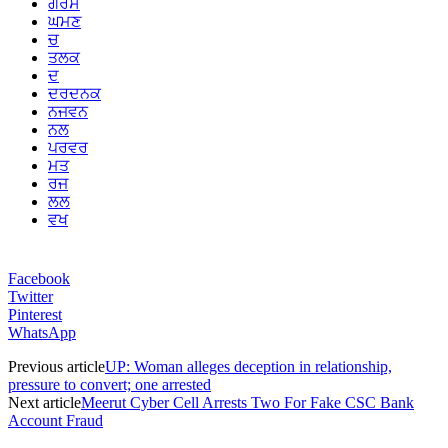
ਗਰਸ
ਘਮਣ
ਚ
ਤਲਕ
ਦ
ਦਰਦਨਕ
ਨਜਵਨ
ਨਲ
ਪਰਵਰ
ਮਤ
ਰਜ
ਲਲ
ਵਖ
Facebook
Twitter
Pinterest
WhatsApp
Previous article
UP: Woman alleges deception in relationship,
pressure to convert; one arrested
Next article
Meerut Cyber Cell Arrests Two For Fake CSC Bank
Account Fraud