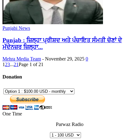
Punjabi News
Punjab : ਜ਼ਿਲ੍ਹਾ ਪ੍ਰੀਸ਼ਦ ਅਤੇ ਪੰਚਾਇਤ ਸੰਮਤੀ ਚੋਣਾਂ ਦੇ
ਮੱਦੇਨਜ਼ਰ ਜ਼ਿਲ੍ਹਾ...
Mehra Media Team
-
November 29, 2025
0
1
2
3
...
21
Page 1 of 21
Donation
One Time
Parwaz Radio