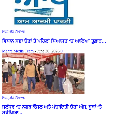
Punjabi News
ਵਿਧਾਨ ਸਭਾ ਚੋਣਾਂ ਤੋਂ ਪਹਿਲਾਂ ਸਿਆਸਤ ‘ਚ ਆਇਆ ਤੂਫ਼ਾਨ…
Mehra Media Team
-
June 30, 2026
0
Punjabi News
ਜਲੰਧਰ ‘ਚ ਨਗਰ ਕੌਂਸਲ ਅਤੇ ਪੰਚਾਇਤੀ ਚੋਣਾਂ ਅੱਜ, ਬੂਥਾਂ ‘ਤੇ
ਸੁਰੱਖਿਆ...