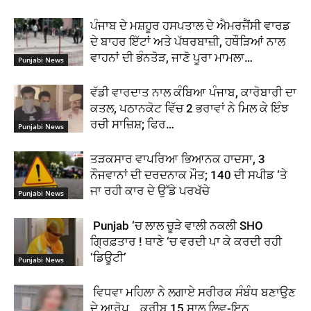
ਪੰਜਾਬ ਦੇ ਮਸ਼ਹੂਰ ਹਸਪਤਾਲ ਦੇ ਐਮਰਜੈਂਸੀ ਵਾਰਡ
ਦੇ ਬਾਹਰ ਇੱਟਾਂ ਅਤੇ ਪੱਥਰਬਾਜ਼ੀ, ਹਥੌੜਿਆਂ ਨਾਲ
ਵਾਹਨਾਂ ਦੀ ਭੰਨਤੋੜ, ਜਾਣੋ ਪੂਰਾ ਮਾਮਲਾ…
Punjabi News
ਵੱਡੀ ਵਾਰਦਾਤ ਨਾਲ ਕੰਬਿਆ ਪੰਜਾਬ, ਕਾਰੋਬਾਰੀ ਦਾ
ਕਤਲ, ਪਠਾਨਕੋਟ ਵਿੱਚ 2 ਭਰਾਵਾਂ ਨੇ ਮਿਲ ਕੇ ਇੰਝ
ਰਚੀ ਸਾਜ਼ਿਸ਼; ਫਿਰ…
Punjabi News
ਤੜਕਸਾਰ ਵਾਪਰਿਆ ਭਿਆਨਕ ਹਾਦਸਾ, 3
ਨੌਜਵਾਨਾਂ ਦੀ ਦਰਦਨਾਕ ਮੌਤ; 140 ਦੀ ਸਪੀਡ ‘ਤੇ
ਜਾ ਰਹੀ ਕਾਰ ਦੇ ਉੱਡੇ ਪਰਖੱਚੇ
Punjabi News
Punjab ‘ਚ ਲਾਲ ਚੂੜੇ ਵਾਲੀ ਨਕਲੀ SHO
ਗ੍ਰਿਫ਼ਤਾਰ ! ਥਾਣੇ ‘ਚ ਵਰਦੀ ਪਾ ਕੇ ਕਰਦੀ ਰਹੀ
‘ਡਿਊਟੀ’
Punjabi News
ਵਿਧਵਾ ਮਹਿਲਾ ਨੇ ਲਗਾਏ ਸਰੀਰਕ ਸੰਬੰਧ ਬਣਾਉਣ
ਦੇ ਆਰੋਪ , ਕਰੀਬ 15 ਸਾਲ ਲਿਵ-ਇਨ