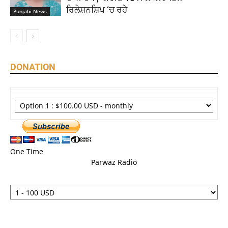
ਰਿਲੇਸ਼ਨਸ਼ਿਪ ‘ਚ ਰਹੇ
Punjabi News
DONATION
One Time
Parwaz Radio