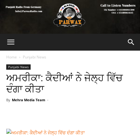
Home
Punjabi News
Punjabi News
ਅਮਰੀਕਾ: ਕੈਦੀਆਂ ਨੇ ਜੇਲ੍ਹ ਵਿੱਚ
ਦੰਗਾ ਕੀਤਾ
By
Mehra Media Team
-