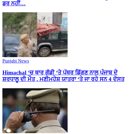
ਡਰ ਨਹੀਂ…
Punjabi News
Himachal ‘ਚ ਥਾਰ ਗੱਡੀ ‘ਤੇ ਪੱਥਰ ਡਿੱਗਣ ਨਾਲ ਪੰਜਾਬ ਦੇ
ਸ਼ਰਧਾਲੂ ਦੀ ਮੌਤ , ਮਣੀਮਹੇਸ਼ ਯਾਤਰਾ ‘ਤੇ ਜਾ ਰਹੇ ਸਨ 4 ਦੋਸਤ