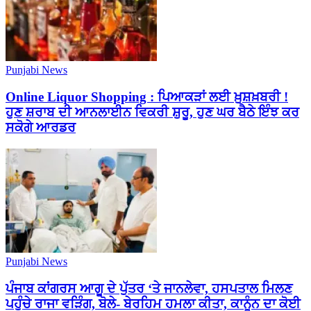
Punjabi News
Online Liquor Shopping : ਪਿਆਕੜਾਂ ਲਈ ਖ਼ੁਸ਼ਖ਼ਬਰੀ !
ਹੁਣ ਸ਼ਰਾਬ ਦੀ ਆਨਲਾਈਨ ਵਿਕਰੀ ਸ਼ੁਰੂ, ਹੁਣ ਘਰ ਬੈਠੇ ਇੰਝ ਕਰ
ਸਕੋਗੇ ਆਰਡਰ
Punjabi News
ਪੰਜਾਬ ਕਾਂਗਰਸ ਆਗੂ ਦੇ ਪੁੱਤਰ ‘ਤੇ ਜਾਨਲੇਵਾ, ਹਸਪਤਾਲ ਮਿਲਣ
ਪਹੁੰਚੇ ਰਾਜਾ ਵੜਿੰਗ, ਬੋਲੇ- ਬੇਰਹਿਮ ਹਮਲਾ ਕੀਤਾ, ਕਾਨੂੰਨ ਦਾ ਕੋਈ