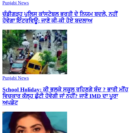
Punjabi News
ਚੰਡੀਗੜ੍ਹ ਪੁਲਿਸ ਕਾਂਸਟੇਬਲ ਭਰਤੀ ਦੇ ਨਿਯਮ ਬਦਲੇ, ਨਹੀਂ
ਹੋਵੇਗਾ ਇੰਟਰਵਿਊ; ਜਾਣੋ ਕੀ-ਕੀ ਹੋਏ ਬਦਲਾਅ
Punjabi News
School Holiday: ਕੀ ਭਲਕੇ ਸਕੂਲ ਰਹਿਣਗੇ ਬੰਦ ? ਭਾਰੀ ਮੀਂਹ
ਵਿਚਕਾਰ ਕੱਲ੍ਹ ਛੁੱਟੀ ਹੋਵੇਗੀ ਜਾਂ ਨਹੀਂ? ਜਾਣੋ IMD ਦਾ ਪੂਰਾ
ਅਪਡੇਟ