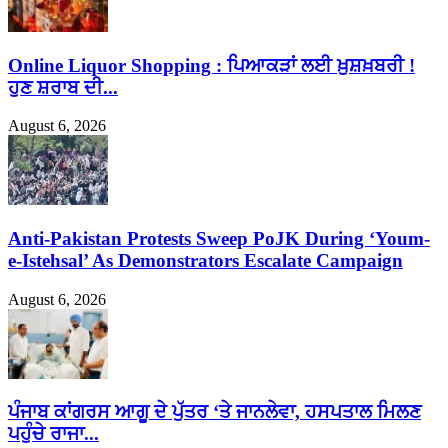
Online Liquor Shopping : ਪਿਆਕੜਾਂ ਲਈ ਖ਼ੁਸ਼ਖ਼ਬਰੀ !
ਹੁਣ ਸ਼ਰਾਬ ਦੀ...
August 6, 2026
Anti-Pakistan Protests Sweep PoJK During ‘Youm-
e-Istehsal’ As Demonstrators Escalate Campaign
August 6, 2026
ਪੰਜਾਬ ਕਾਂਗਰਸ ਆਗੂ ਦੇ ਪੁੱਤਰ ‘ਤੇ ਜਾਨਲੇਵਾ, ਹਸਪਤਾਲ ਮਿਲਣ
ਪਹੁੰਚੇ ਰਾਜਾ...