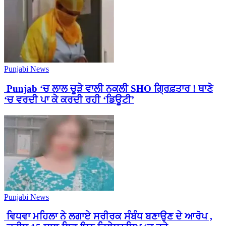
Punjabi News
Punjab ‘ਚ ਲਾਲ ਚੂੜੇ ਵਾਲੀ ਨਕਲੀ SHO ਗ੍ਰਿਫ਼ਤਾਰ ! ਥਾਣੇ
‘ਚ ਵਰਦੀ ਪਾ ਕੇ ਕਰਦੀ ਰਹੀ ‘ਡਿਊਟੀ’
Punjabi News
ਵਿਧਵਾ ਮਹਿਲਾ ਨੇ ਲਗਾਏ ਸਰੀਰਕ ਸੰਬੰਧ ਬਣਾਉਣ ਦੇ ਆਰੋਪ ,