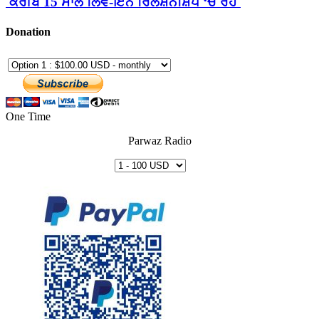
ਕਰੀਬ 15 ਸਾਲ ਲਿਵ-ਇਨ ਰਿਲੇਸ਼ਨਸ਼ਿਪ ‘ਚ ਰਹੇ
Donation
One Time
Parwaz Radio