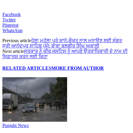
Facebook
Twitter
Pinterest
WhatsApp
Previous article
ਹੋਲਾ ਮਹੱਲਾ ਪੂਰੇ ਸ਼ਾਨੋ-ਸ਼ੌਕਤ ਨਾਲ ਮਨਾਉਣ ਲਈ ਸੰਗਤ
ਸ੍ਰੀ ਆਨੰਦਪੁਰ ਸਾਹਿਬ ਪੁੱਜੇ: ਬਾਬਾ ਬਲਬੀਰ ਸਿੰਘ ਅਕਾਲੀ
Next article
ਸਰਕਾਰ ਨੇ ਚੀਫ ਜਸਟਿਸ ਨੂੰ ਆਪਣੇ ਉਤਰਾਧਿਕਾਰੀ ਦੇ ਨਾਮ ਦੀ
ਸਿਫ਼ਾਰਸ਼ ਕਰਨ ਲਈ ਕਿਹਾ
RELATED ARTICLES
MORE FROM AUTHOR
Punjabi News