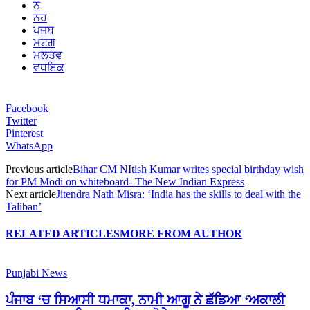
ਨ
ਨਹ
ਪਜਬ
ਮਟਗ
ਮਲਤਵ
ਵਧਇਕ
Facebook
Twitter
Pinterest
WhatsApp
Previous article
Bihar CM NItish Kumar writes special birthday wish
for PM Modi on whiteboard- The New Indian Express
Next article
Jitendra Nath Misra: ‘India has the skills to deal with the
Taliban’
RELATED ARTICLES
MORE FROM AUTHOR
Punjabi News
ਪੰਜਾਬ ‘ਚ ਸਿਆਸੀ ਧਮਾਕਾ, ਨਾਮੀ ਆਗੂ ਨੇ ਛੱਡਿਆ ‘ਅਕਾਲੀ