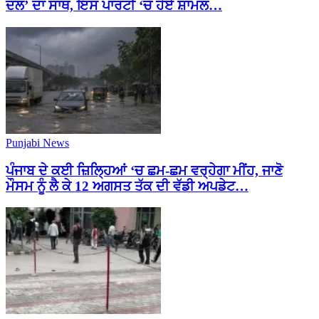
ਦਲ’ ਦਾ ਸਾਥ, ਇਸ ਪਾਰਟੀ ‘ਚ ਹੋਏ ਸ਼ਾਮਲ…
Punjabi News
ਪੰਜਾਬ ਦੇ ਕਈ ਜ਼ਿਲ੍ਹਿਆਂ ‘ਚ ਛਮ-ਛਮ ਵਰ੍ਹੇਗਾ ਮੀਂਹ, ਜਾਣੋ
ਮੌਸਮ ਨੂੰ ਲੈ ਕੇ 12 ਅਗਸਤ ਤੱਕ ਦੀ ਵੱਡੀ ਅਪਡੇਟ…