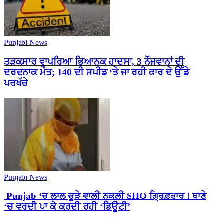
Punjabi News
ਤੜਕਸਾਰ ਵਾਪਰਿਆ ਭਿਆਨਕ ਹਾਦਸਾ, 3 ਨੌਜਵਾਨਾਂ ਦੀ
ਦਰਦਨਾਕ ਮੌਤ; 140 ਦੀ ਸਪੀਡ ‘ਤੇ ਜਾ ਰਹੀ ਕਾਰ ਦੇ ਉੱਡੇ
ਪਰਖੱਚੇ
Punjabi News
Punjab ‘ਚ ਲਾਲ ਚੂੜੇ ਵਾਲੀ ਨਕਲੀ SHO ਗ੍ਰਿਫ਼ਤਾਰ ! ਥਾਣੇ
‘ਚ ਵਰਦੀ ਪਾ ਕੇ ਕਰਦੀ ਰਹੀ ‘ਡਿਊਟੀ’