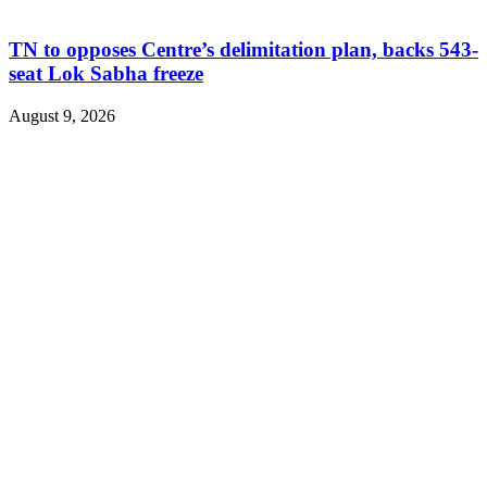
TN to opposes Centre’s delimitation plan, backs 543-
seat Lok Sabha freeze
August 9, 2026