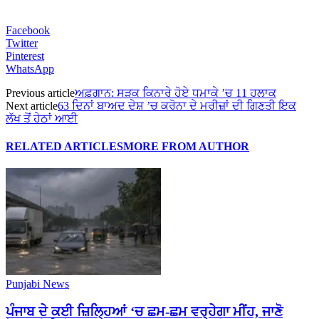
Facebook
Twitter
Pinterest
WhatsApp
Previous article
ਅਫ਼ਗਾਨ: ਸੜਕ ਕਿਨਾਰੇ ਹੋਏ ਧਮਾਕੇ ’ਚ 11 ਹਲਾਕ
Next article
63 ਦਿਨਾਂ ਬਾਅਦ ਦੇਸ਼ ’ਚ ਕਰੋਨਾ ਦੇ ਮਰੀਜ਼ਾਂ ਦੀ ਗਿਣਤੀ ਇਕ
ਲੱਖ ਤੋਂ ਹੇਠਾਂ ਆਈ
RELATED ARTICLES
MORE FROM AUTHOR
Punjabi News
ਪੰਜਾਬ ਦੇ ਕਈ ਜ਼ਿਲ੍ਹਿਆਂ ‘ਚ ਛਮ-ਛਮ ਵਰ੍ਹੇਗਾ ਮੀਂਹ, ਜਾਣੋ