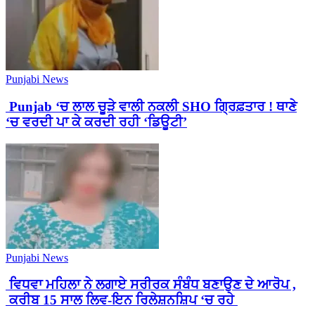
Punjabi News
Punjab ‘ਚ ਲਾਲ ਚੂੜੇ ਵਾਲੀ ਨਕਲੀ SHO ਗ੍ਰਿਫ਼ਤਾਰ ! ਥਾਣੇ
‘ਚ ਵਰਦੀ ਪਾ ਕੇ ਕਰਦੀ ਰਹੀ ‘ਡਿਊਟੀ’
Punjabi News
ਵਿਧਵਾ ਮਹਿਲਾ ਨੇ ਲਗਾਏ ਸਰੀਰਕ ਸੰਬੰਧ ਬਣਾਉਣ ਦੇ ਆਰੋਪ ,
ਕਰੀਬ 15 ਸਾਲ ਲਿਵ-ਇਨ ਰਿਲੇਸ਼ਨਸ਼ਿਪ ‘ਚ ਰਹੇ