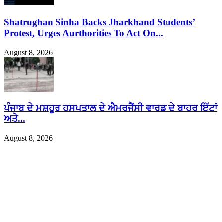
Shatrughan Sinha Backs Jharkhand Students’
Protest, Urges Aurthorities To Act On...
August 8, 2026
ਪੰਜਾਬ ਦੇ ਮਸ਼ਹੂਰ ਹਸਪਤਾਲ ਦੇ ਐਮਰਜੈਂਸੀ ਵਾਰਡ ਦੇ ਬਾਹਰ ਇੱਟਾਂ
ਅਤੇ...
August 8, 2026