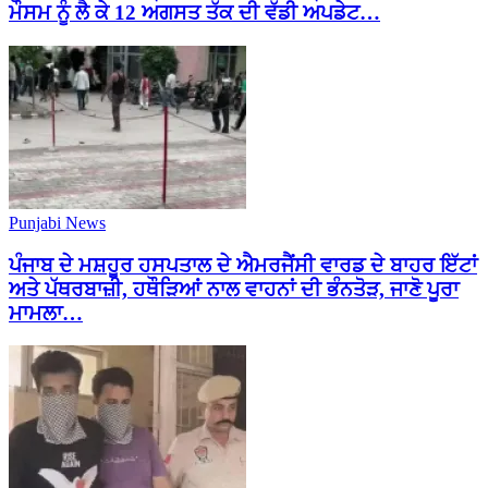
ਮੌਸਮ ਨੂੰ ਲੈ ਕੇ 12 ਅਗਸਤ ਤੱਕ ਦੀ ਵੱਡੀ ਅਪਡੇਟ…
Punjabi News
ਪੰਜਾਬ ਦੇ ਮਸ਼ਹੂਰ ਹਸਪਤਾਲ ਦੇ ਐਮਰਜੈਂਸੀ ਵਾਰਡ ਦੇ ਬਾਹਰ ਇੱਟਾਂ
ਅਤੇ ਪੱਥਰਬਾਜ਼ੀ, ਹਥੌੜਿਆਂ ਨਾਲ ਵਾਹਨਾਂ ਦੀ ਭੰਨਤੋੜ, ਜਾਣੋ ਪੂਰਾ
ਮਾਮਲਾ…