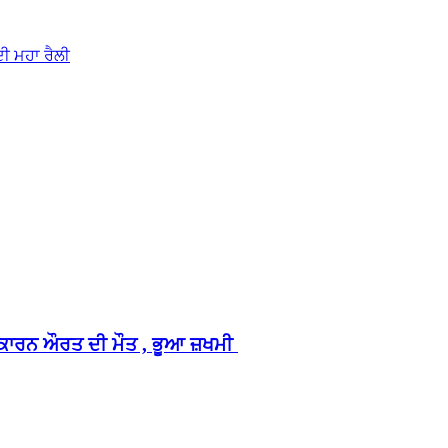
ਦੀ ਮਹਾ ਰੈਲੀ
ਣ ਕਾਰਨ ਔਰਤ ਦੀ ਮੌਤ , ਭੂਆ ਜ਼ਖਮੀ