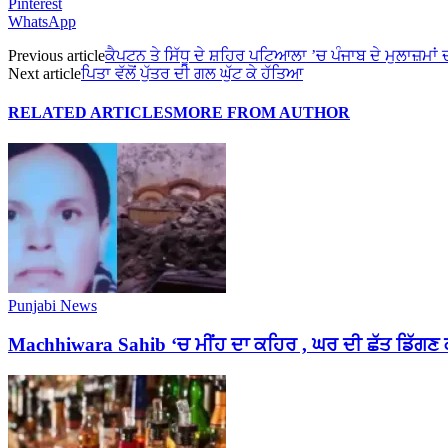
Pinterest
WhatsApp
Previous article
ਕੈਪਟਨ ਤੇ ਸਿੱਧੂ ਦੇ ਸ਼ਹਿਰ ਪਟਿਆਲਾ ’ਚ ਪੰਜਾਬ ਦੇ ਮੁਲਾਜ਼ਮਾਂ 
Next article
ਪਿਤਾ ਵੱਲੋਂ ਪੁੱਤਰ ਦੀ ਗਲ ਘੁੱਟ ਕੇ ਹੱਤਿਆ
RELATED ARTICLES
MORE FROM AUTHOR
Punjabi News
Machhiwara Sahib ‘ਚ ਮੀਂਹ ਦਾ ਕਹਿਰ , ਘਰ ਦੀ ਛੱਤ ਡਿੱਗ