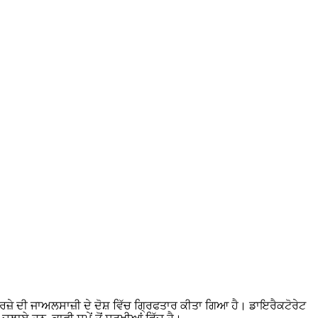
ਰਜ਼ੇ ਦੀ ਜਾਅਲਸਾਜ਼ੀ ਦੇ ਦੋਸ਼ ਵਿੱਚ ਗ੍ਰਿਫਤਾਰ ਕੀਤਾ ਗਿਆ ਹੈ। ਡਾਇਰੈਕਟੋਰੇਟ