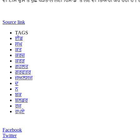
ਦੀ ਟੀਮ ਉਸ ਤੋਂ ਪੁੱਛ ਪੜਤਾਲ ਲਈ ਰਿਮਾਂਡ ‘ਤੇ ਲੈਣ ਦੀ ਤਿਆਰੀ ਕਰ ਰਹੀ ਹੈ। 
Source link
TAGS
ਈਡ
ਸਘ
ਕਤ
ਕਰਜ਼
ਕਰੜ
ਗਹਲਤ
ਗਰਫਤਰ
ਜਅਲਸਜ
ਦ
ਨ
ਬਕ
ਬਲਡਰ
ਰਜ
ਰਪਏ
Facebook
Twitter