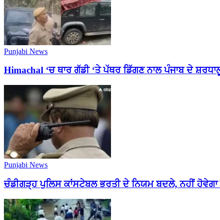
Punjabi News
Himachal ‘ਚ ਥਾਰ ਗੱਡੀ ‘ਤੇ ਪੱਥਰ ਡਿੱਗਣ ਨਾਲ ਪੰਜਾਬ ਦੇ ਸ਼ਰਧਾਲ
Punjabi News
ਚੰਡੀਗੜ੍ਹ ਪੁਲਿਸ ਕਾਂਸਟੇਬਲ ਭਰਤੀ ਦੇ ਨਿਯਮ ਬਦਲੇ, ਨਹੀਂ ਹੋਵੇਗ