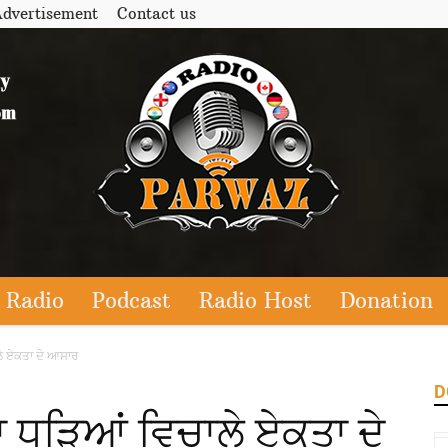
dvertisement
Contact us
 Radio
Podcast
Radio Host
Donation
ਲੇ ਏਕਤਾ ਦੇ ਆਸਾਰ
D
ਸਾ ਧੜਿਆਂ ਵਿਚਾਲੇ ਏਕਤਾ ਦੇ