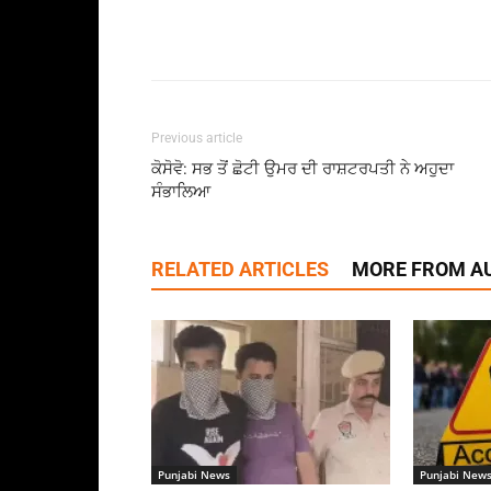
Previous article
ਕੋਸੋਵੋ: ਸਭ ਤੋਂ ਛੋਟੀ ਉਮਰ ਦੀ ਰਾਸ਼ਟਰਪਤੀ ਨੇ ਅਹੁਦਾ
ਸੰਭਾਲਿਆ
RELATED ARTICLES
MORE FROM A
Punjabi News
Punjabi New